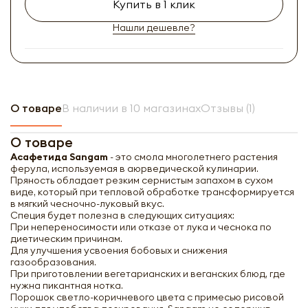
Купить в 1 клик
Нашли дешевле?
О товаре
В наличии в 10 магазинах
Отзывы (1)
О товаре
Асафетида Sangam
- это смола многолетнего растения
ферула, используемая в аюрведической кулинарии.
Пряность обладает резким сернистым запахом в сухом
виде, который при тепловой обработке трансформируется
в мягкий чесночно-луковый вкус.
Специя будет полезна в следующих ситуациях:
При непереносимости или отказе от лука и чеснока по
диетическим причинам.
Для улучшения усвоения бобовых и снижения
газообразования.
При приготовлении вегетарианских и веганских блюд, где
нужна пикантная нотка.
Порошок светло-коричневого цвета с примесью рисовой