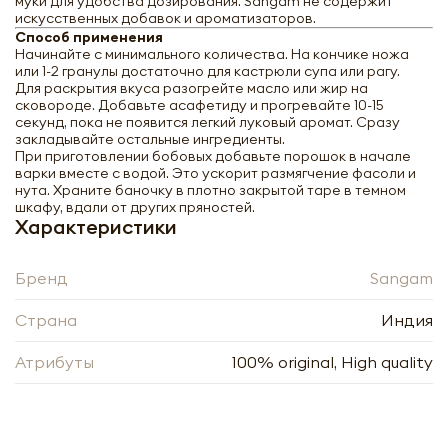
муки для удобства дозирования. Sangam не содержит
искусственных добавок и ароматизаторов.
Способ применения
Начинайте с минимального количества. На кончике ножа
или 1-2 гранулы достаточно для кастрюли супа или рагу.
Для раскрытия вкуса разогрейте масло или жир на
сковороде. Добавьте асафетиду и прогревайте 10-15
секунд, пока не появится легкий луковый аромат. Сразу
закладывайте остальные ингредиенты.
При приготовлении бобовых добавьте порошок в начале
варки вместе с водой. Это ускорит размягчение фасоли и
нута. Храните баночку в плотно закрытой таре в темном
шкафу, вдали от других пряностей.
Характеристики
Бренд
Sangam
Страна
Индия
Sangam Асафетида 50г
Атрибуты
100% original, High quality
-
+