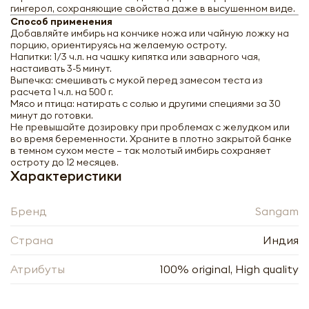
гингерол, сохраняющие свойства даже в высушенном виде.
Способ применения
Добавляйте имбирь на кончике ножа или чайную ложку на
порцию, ориентируясь на желаемую остроту.
Напитки: 1/3 ч.л. на чашку кипятка или заварного чая,
настаивать 3-5 минут.
Выпечка: смешивать с мукой перед замесом теста из
расчета 1 ч.л. на 500 г.
Мясо и птица: натирать с солью и другими специями за 30
минут до готовки.
Не превышайте дозировку при проблемах с желудком или
во время беременности. Храните в плотно закрытой банке
в темном сухом месте — так молотый имбирь сохраняет
остроту до 12 месяцев.
Характеристики
Бренд
Sangam
Страна
Индия
Sangam Имбирь сушеный молотый 100г
Атрибуты
100% original, High quality
-
+