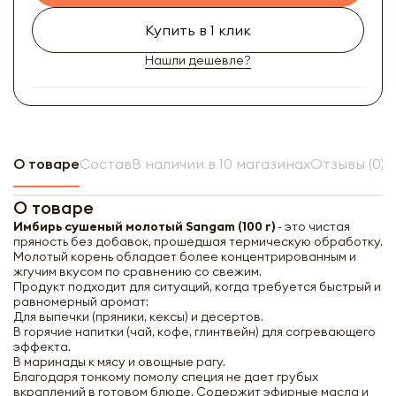
Купить в 1 клик
Нашли дешевле?
О товаре
Состав
В наличии в 10 магазинах
Отзывы (0)
О товаре
Имбирь сушеный молотый Sangam (100 г)
- это чистая
пряность без добавок, прошедшая термическую обработку.
Молотый корень обладает более концентрированным и
жгучим вкусом по сравнению со свежим.
Продукт подходит для ситуаций, когда требуется быстрый и
равномерный аромат:
Для выпечки (пряники, кексы) и десертов.
В горячие напитки (чай, кофе, глинтвейн) для согревающего
эффекта.
В маринады к мясу и овощные рагу.
Благодаря тонкому помолу специя не дает грубых
вкраплений в готовом блюде. Содержит эфирные масла и