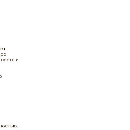
яет
тро
жность и
ю
ностью,