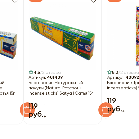
Оформить
4,5
2 отзыва
5,0
2 отзыва
Артикул:
401409
Артикул:
40092
ый
Благовоние Натуральный
Благовоние Три
e
пачули (Natural Patchouli
incense sticks) 
атья 15г
incense sticks) Satya | Сатья 15г
-
119
-
119
руб.
+
руб.
+