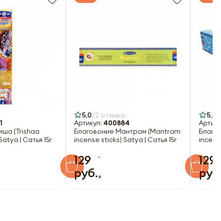
5,0
2 отзыва
5,0
1
Артикул:
400884
Артику
ша (Trishaa
Благовоние Мантрам (Mantram
Благо
Satya | Сатья 15г
incense sticks) Satya | Сатья 15г
incense
-
129
129
руб.
руб
+