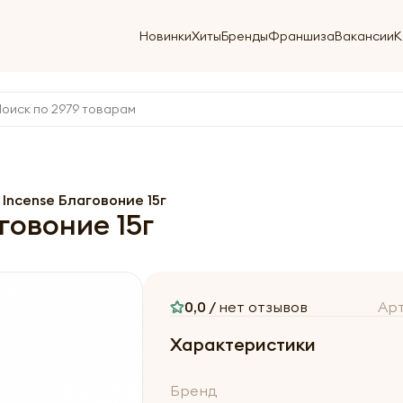
Новинки
Хиты
Бренды
Франшиза
Вакансии
К
 Incense Благовоние 15г
говоние 15г
0,0 /
нет отзывов
Ар
Характеристики
Бренд