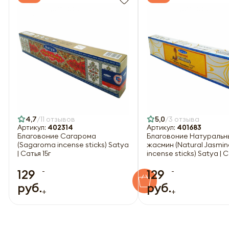
4,7
11 отзывов
5,0
3 отзыва
Артикул:
402314
Артикул:
401683
Благовоние Сагарома
Благовоние Натуральн
(Sagaroma incense sticks) Satya
жасмин (Natural Jasmin
| Сатья 15г
incense sticks) Satya | С
-
-
129
129
руб.
руб.
+
+