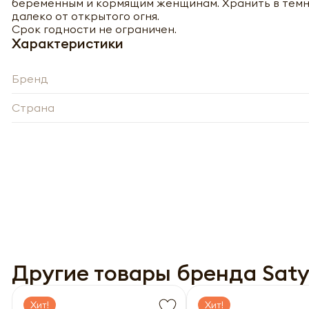
беременным и кормящим женщинам. Хранить в темно
далеко от открытого огня.
Срок годности не ограничен.
Характеристики
Бренд
Страна
-
Нажи
Нажи
перс
перс
года 
года 
опре
опре
Запо
Запо
Другие товары бренда Sat
Хит!
Хит!