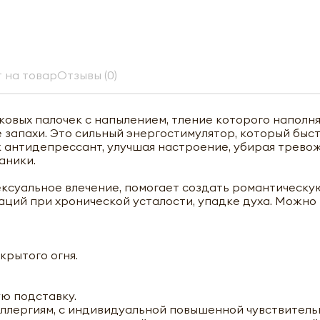
 на товар
Отзывы (0)
ковых палочек с напылением, тление которого наполн
запахи. Это сильный энергостимулятор, который быс
 антидепрессант, улучшая настроение, убирая трево
аники.
ексуальное влечение, помогает создать романтическу
аций при хронической усталости, упадке духа. Можно
крытого огня.
ю подставку.
аллергиям, с индивидуальной повышенной чувствитель