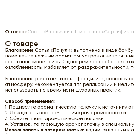
О товаре
Состав
В наличии в 11 магазинах
Сертификат
О товаре
Благовоние Сатья «Пачули» выполнено в виде бамбу
помещение нежным ароматом, устраняя неприятные 
восстанавливает силы. Одновременно работает как
озлобленность. Избавляет от раздражительности, п
Благовоние работает и как афродизиак, повышая с
атмосферу. Рекомендуется для релаксации и медит
использовать по время йоги, духовных практик.
Способ применения:
1. Поднесите ароматическую палочку к источнику от
2. Дождитесь воспламенения края аромапалочки.
3. Сбейте пламя ароматической палочки.
4. Установите тлеющую аромапалочку в специальну
Использовать с осторожностью:
людям, склонным к 