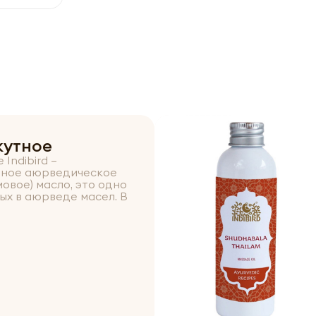
жутное
Indibird –
нное аюрведическое
овое) масло, это одно
ых в аюрведе масел. В