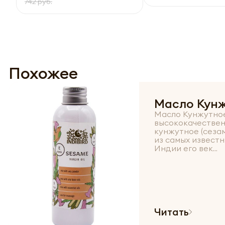
742 руб.
Похожее
Масло Кун
Масло Кунжутное 
высококачестве
кунжутное (сезам
из самых известн
Индии его век...
Читать