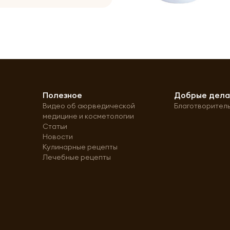
Полезное
Добрые дел
Видео об аюрведической
Благотворител
медицине и косметологии
Статьи
Новости
Кулинарные рецепты
Лечебные рецепты