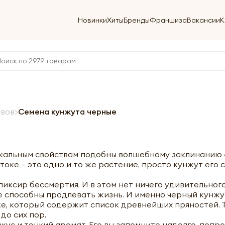
Новинки
Хиты
Бренды
Франшиза
Вакансии
К
авов
Семена кунжута черные
кальным свойствам подобны волшебному заклинанию «с
оке – это одно и то же растение, просто кунжут его 
ликсир бессмертия. И в этом нет ничего удивительног
 способны продлевать жизнь. И именно черный кунжут
е, который содержит список древнейших пряностей. Т
до сих пор.
ус и тонкий аромат. Его вы запомните надолго, попроб