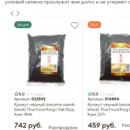
условий семена прослужат вам долго и не утеряют 
Акция
Хит!
5,0
2 отзыва
5,0
1 отзыв
Артикул:
022592
Артикул:
014894
Кунжут черный (sesame seeds
Кунжут черный (ses
black) Thai Food King | Тай Фуд
black) Thai Food King
Кинг 454г
Кинг 227г
742 руб.
459 руб.
Ра
Распродано