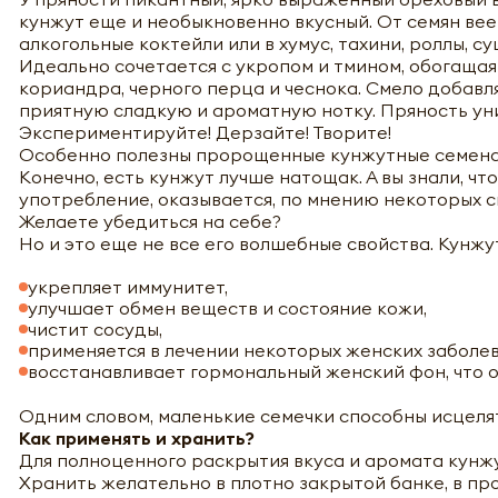
кунжут еще и необыкновенно вкусный. От семян ве
алкогольные коктейли или в хумус, тахини, роллы, суш
Идеально сочетается с укропом и тмином, обогащая
кориандра, черного перца и чеснока. Смело добавля
приятную сладкую и ароматную нотку. Пряность уни
Экспериментируйте! Дерзайте! Творите!
Особенно полезны пророщенные кунжутные семена. Г
Конечно, есть кунжут лучше натощак. А вы знали, ч
употребление, оказывается, по мнению некоторых с
Желаете убедиться на себе?
Но и это еще не все его волшебные свойства. Кунжу
укрепляет иммунитет,
улучшает обмен веществ и состояние кожи,
чистит сосуды,
применяется в лечении некоторых женских заболев
восстанавливает гормональный женский фон, что о
Одним словом, маленькие семечки способны исцелят
Как применять и хранить?
Для полноценного раскрытия вкуса и аромата кунж
Хранить желательно в плотно закрытой банке, в пр