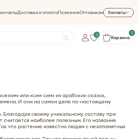
онтакты
Доставка и оплата
Полезное
Оптовикам
Контакты
0
0
Корзина
езам» или «сим сим» из арабских сказок,
семена. И они на самом деле по-настоящему
о. Благодаря своему уникальному составу при
 считается наиболее полезным. Его название
ак что растение известно людям с незапамятных
овав всего раз. Так что помимо явной пользы,