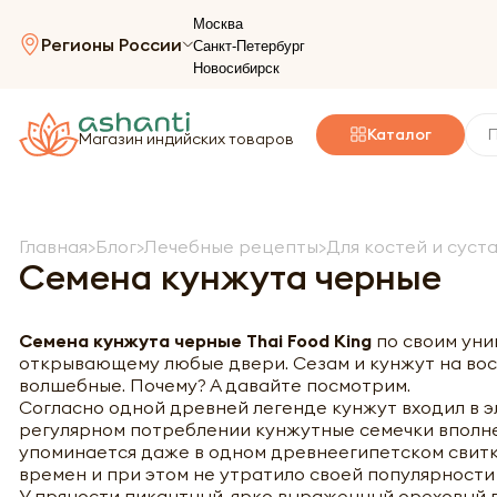
Москва
Регионы России
Санкт-Петербург
Новосибирск
Каталог
Магазин индийских товаров
Главная
Блог
Лечебные рецепты
Для костей и суст
Семена кунжута черные
Семена кунжута черные
Thai Food King
по своим уни
открывающему любые двери. Сезам и кунжут на вост
волшебные. Почему? А давайте посмотрим.
Согласно одной древней легенде кунжут входил в э
регулярном потреблении кунжутные семечки вполне
упоминается даже в одном древнеегипетском свитк
времен и при этом не утратило своей популярности 
У пряности пикантный, ярко выраженный ореховый вк