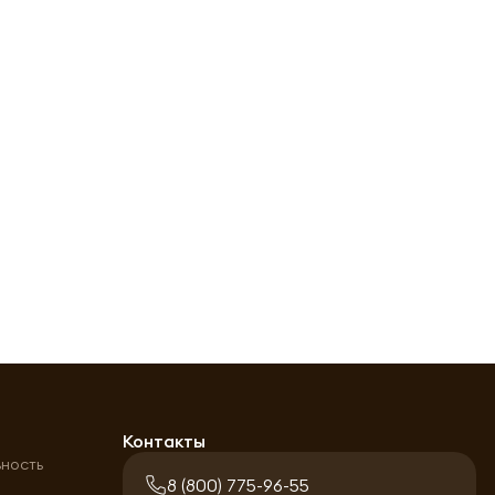
а
Контакты
ьность
8 (800) 775-96-55