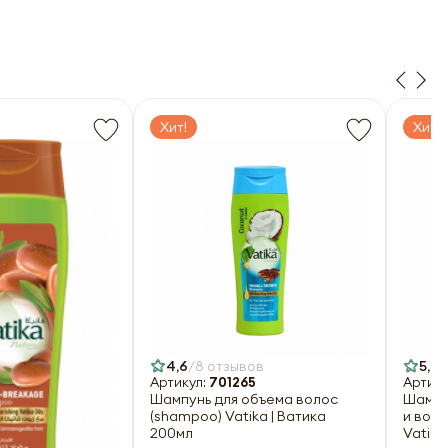
Хит!
Хит!
4,6
8 отзывов
5,0
Артикул:
701265
Артику
Шампунь для объема волос
Шампу
(shampoo) Vatika | Ватика
и вос
200мл
Vatika