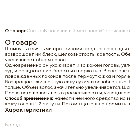
О товаре
Состав
В наличии в 11 магазинах
Сертификат
О товаре
Шампунь с яичными протеинами предназначен для сл
возвращает им блеск, шелковистость, крепость. Об
увеличивает объем волос.
Одновременно он ухаживает и за кожей головы, увл
зуд и раздражение, борется с перхотью. В составе
поврежденных локонов после термоутюжка и горяче
Возвращает жизненную силу сухим и ослабленным. Я
толще. Объем волос значительно увеличивается. Ш
После него волосы легко расчесываются, укладываю
Способ применения:
нанести немного средства на м
кожу головы 1-2 минуты. Потом тщательно промыть 
Характеристики
Бренд