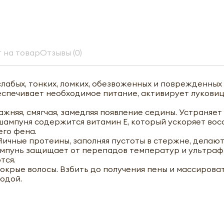
 на товар
Отзывы (0)
абых, тонких, ломких, обезвоженных и поврежденных 
еспечивает необходимое питание, активирует луковиц
ажняя, смягчая, замедляя появление седины. Устраняе
 шампуня содержится витамин Е, который ускоряет во
го фена.
ичные протеины, заполняя пустоты в стержне, делают 
ампунь защищает от перепадов температур и ультраф
тся.
окрые волосы. Взбить до получения пены и массироват
водой.