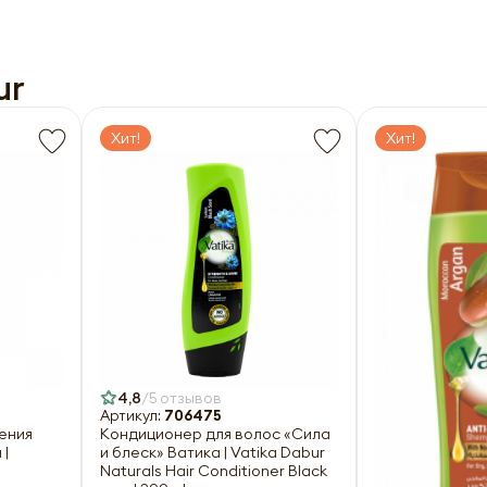
ur
Хит!
Хит!
4,8
5 отзывов
Артикул:
706475
ения
Кондиционер для волос «Сила
 |
и блеск» Ватика | Vatika Dabur
Naturals Hair Conditioner Black