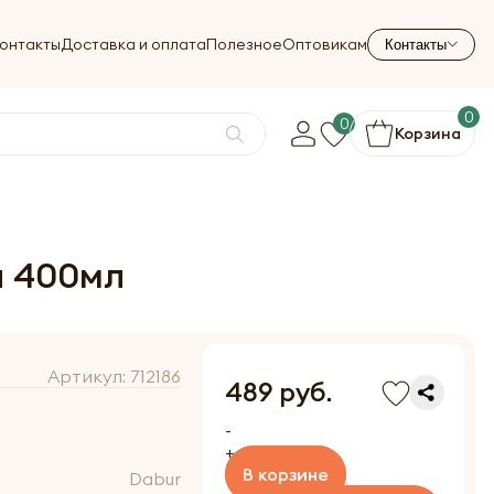
онтакты
Доставка и оплата
Полезное
Оптовикам
Контакты
0
0
Корзина
й 400мл
Артикул:
712186
489 руб.
-
+
В корзине
Dabur