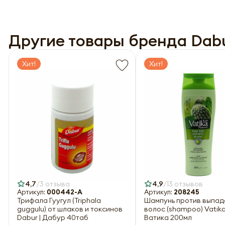
Другие товары бренда Dab
Хит!
Хит!
4,7
3 отзыва
4,9
13 отзывов
Артикул:
000442-A
Артикул:
208245
Трифала Гуугул (Triphala
Шампунь против выпад
guggulu) от шлаков и токсинов
волос (shampoo) Vatika
Dabur | Дабур 40таб
Ватика 200мл