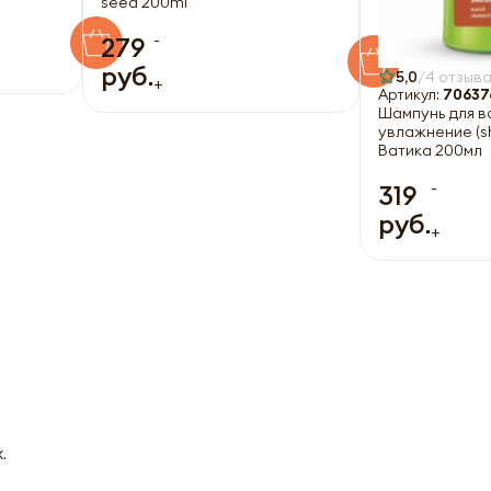
seed 200ml
-
279
руб.
5,0
4 отзыв
+
Артикул:
70637
Шампунь для в
увлажнение (sh
Ватика 200мл
-
319
руб.
+
.