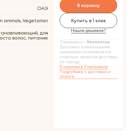
В корзину
ОАЭ
n animals, Vegetarian
Купить в 1 клик
Нашли дешевле?
танавливающий, для
оста волос, питание
Самовывоз –
бесплатно
.
Доставка транспорными
команиями оплачивается
отдельно, включая доставку
по городу
В наличии в 11 магазинах
Подробнее о доставке и
оплате