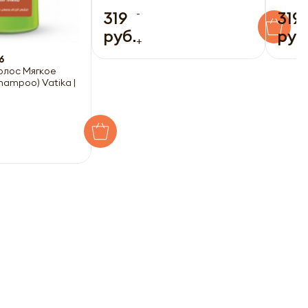
-
319
319
руб.
руб
+
а
6
олос Мягкое
ampoo) Vatika |