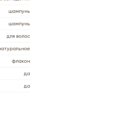
шампунь
0мл
шампунь
для волос
натуральное
флакон
х
7.2006
да
7.2006
да