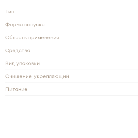
Тип
Форма выпуска
Область применения
-
Средства
Вид упаковки
Нажи
Нажи
перс
Очищение, укрепляющий
перс
года 
года 
опре
опре
Запо
Питание
Запо