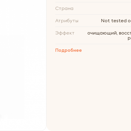
Страна
Атрибуты
Not tested o
Эффект
очищающий, восс
р
Подробнее