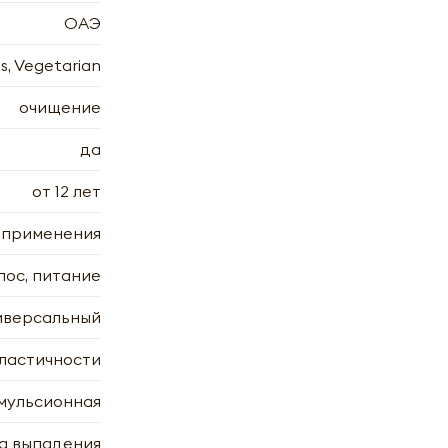
ОАЭ
s, Vegetarian
очищение
да
от 12 лет
 применения
лос, питание
иверсальный
эластичности
мульсионная
а выпадения