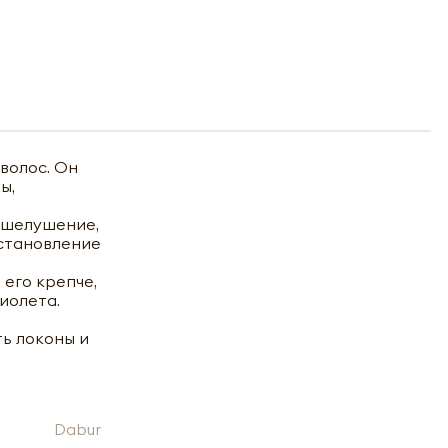
волос. Он
ы,
т шелушение,
сстановление
его крепче,
иолета.
ь локоны и
Dabur