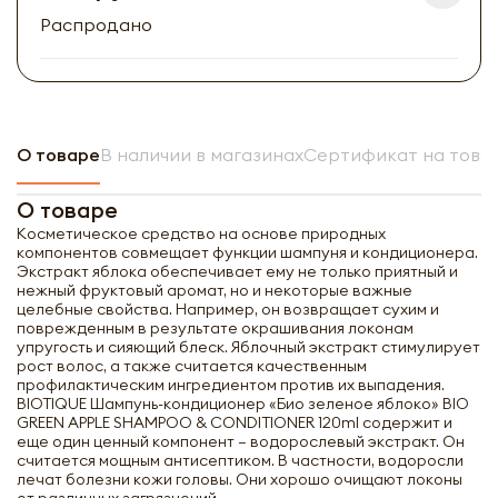
Распродано
О товаре
В наличии в магазинах
Сертификат на това
О товаре
Косметическое средство на основе природных
компонентов совмещает функции шампуня и кондиционера.
Экстракт яблока обеспечивает ему не только приятный и
нежный фруктовый аромат, но и некоторые важные
целебные свойства. Например, он возвращает сухим и
поврежденным в результате окрашивания локонам
упругость и сияющий блеск. Яблочный экстракт стимулирует
рост волос, а также считается качественным
профилактическим ингредиентом против их выпадения.
BIOTIQUE Шампунь-кондиционер «Био зеленое яблоко» BIO
GREEN APPLE SHAMPOO & CONDITIONER 120ml содержит и
еще один ценный компонент – водорослевый экстракт. Он
считается мощным антисептиком. В частности, водоросли
лечат болезни кожи головы. Они хорошо очищают локоны
Шампунь-кондиционер для волос