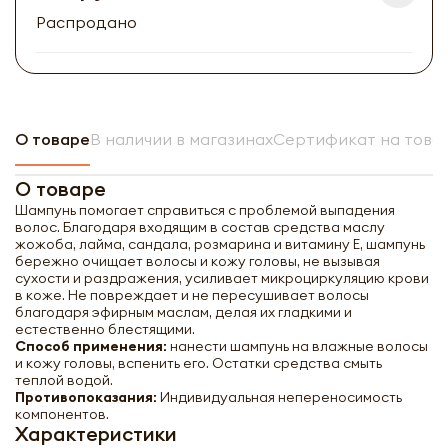
Распродано
О товаре
В наличии в магазинах
Сертификат на това
О товаре
Шампунь помогает справиться с проблемой выпадения
волос. Благодаря входящим в состав средства маслу
жожоба, лайма, сандала, розмарина и витамину Е, шампунь
бережно очищает волосы и кожу головы, не вызывая
сухости и раздражения, усиливает микроциркуляцию крови
в коже. Не повреждает и не пересушивает волосы
благодаря эфирным маслам, делая их гладкими и
естественно блестящими.
Способ применения:
нанести шампунь на влажные волосы
и кожу головы, вспенить его. Остатки средства смыть
теплой водой.
Противопоказания:
Индивидуальная непереносимость
компонентов.
Характеристики