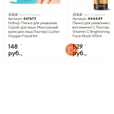
0,0
нет отзывов
0,0
нет отзывов
Артикул:
467673
Артикул:
444449
Набор: Пенка для умывания,
Пенка для умывания с
Скраб для лица, Массажный
витамином С Ластер | L
крем для лица Ластер | Luster
Vitamin C Brightening 
Oxygen Facial Kit
Face Wash 100ml
-
-
148
529
руб.
руб.
+
+