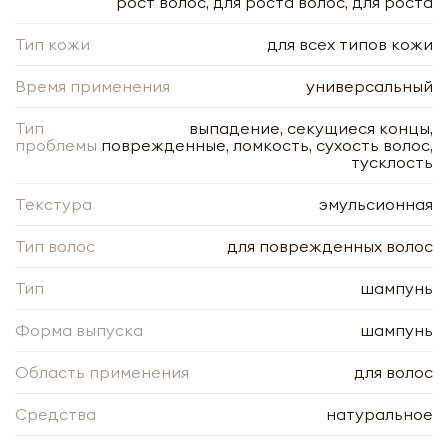
рост волос, для роста волос, для роста
Тип кожи
для всех типов кожи
Время применения
универсальный
Тип
выпадение, секущиеся концы,
проблемы
поврежденные, ломкость, сухость волос,
тусклость
Шампунь против выпадения волос с
Текстура
эмульсионная
маслом розмарина и витамином E
Ластер | Luster Hair Fall Control
Тип волос
для поврежденных волос
Shampoo 210ml
Тип
шампунь
-
+
Форма выпуска
шампунь
Область применения
для волос
Средства
натуральное
Нажимая кнопку «Оформить», я даю своё согласие