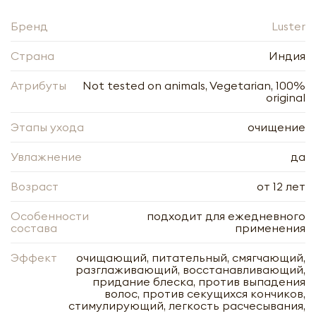
Бренд
Luster
Страна
Индия
Атрибуты
Not tested on animals, Vegetarian, 100%
original
Этапы ухода
очищение
Увлажнение
да
Возраст
от 12 лет
Особенности
подходит для ежедневного
состава
применения
Эффект
очищающий, питательный, смягчающий,
разглаживающий, восстанавливающий,
придание блеска, против выпадения
волос, против секущихся кончиков,
стимулирующий, легкость расчесывания,