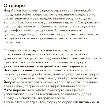
О товаре
Индийская компания по производству косметической
продукции Dabur представляет уникальное средство на
растительной основе, предназначенное для ухода за
волосами любого типа и устранения перхоти. Это довольно
распространённая проблема, которая сопровождается
дискомфортными ощущениями. Кроме жжения и
досаждающего зуда, причиняет неудобства сама перхоть,
которая не позволяет уверенно чувствовать себя в
обществе.
Формула этого средства является разработкой
современной индустрии красоты с использованием
древних аюрведических традиций. Она позволяет быстро и
результативно избавиться от проблемы благодаря
уникальным свойствам целебных ингредиентов:
Экстракт лимона
снижает количество кожного сала,
регулирует липидный баланс, тонизирует, освежает, дарит
блеск, устраняет и предупреждает образование перхоти.
Йогурт
насыщает клетки кожи и волос изнутри полезными
элементами, поддерживает гидролипидный баланс.
Мята перечная
оказывает охлаждающий эффект,
успокаивает, снимает воспаления, заживляет и дарит
ощущение свежести на долгое время.
Кроме этих ингредиентов, формула содержит
витамины и