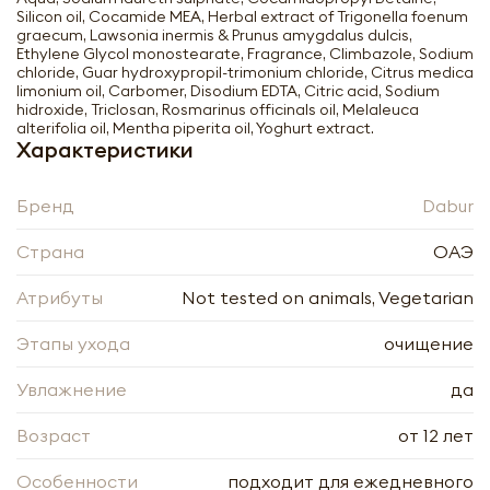
Silicon oil, Cocamide MEA, Herbal extract of Trigonella foenum
graecum, Lawsonia inermis & Prunus amygdalus dulcis,
Ethylene Glycol monostearate, Fragrance, Climbazole, Sodium
chloride, Guar hydroxypropil-trimonium chloride, Citrus medica
limonium oil, Carbomer, Disodium EDTA, Citric acid, Sodium
hidroxide, Triclosan, Rosmarinus officinals oil, Melaleuca
alterifolia oil, Mentha piperita oil, Yoghurt extract.
Характеристики
Бренд
Dabur
Страна
ОАЭ
Шампунь против перхоти (shampoo)
Атрибуты
Not tested on animals, Vegetarian
Vatika | Ватика 200мл
Этапы ухода
очищение
-
+
Увлажнение
да
Возраст
от 12 лет
Особенности
подходит для ежедневного