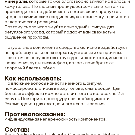
минералы
, которые также благотворно влияют на волосы и
кожу головы. Но главным преимуществом является то, что
производитель не добавляет в состав своих продуктов
вредные химические соединения, которые могут привести к
аллергическим реакциям.
Поэтому смело используйте природный шампунь для
регулярного ухода, который подарит вам свежесть и
ощущение прохлады.
Натуральные компоненты средства активно воздействуют
на проблему появления перхоти, устраняя и ее причины.
При этом не нарушается структура волос и кожи, исчезают
шелушения, зуд и дискомфорт, волосы приобретают
здоровый блеск и объем.
Как использовать:
На влажные волосы нанести немного шампуня,
помассировать, втирая в кожу головы, смыть водой. Для
большего эффекта можно оставить его на волосах на 2-3
минуты. Повторить процедуру при необходимости.
Рекомендован для ежедневного использования.
Противопоказания:
Индивидуальная непереносимость компонентов.
Состав:
Aqua, Sodium laureth sulphate, Cocamidopropyl Betaine,