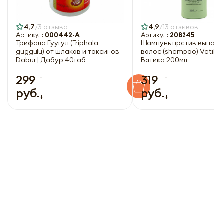
4,7
3 отзыва
4,9
13 отзывов
Артикул:
000442-A
Артикул:
208245
Трифала Гуугул (Triphala
Шампунь против выпад
guggulu) от шлаков и токсинов
волос (shampoo) Vatika 
Dabur | Дабур 40таб
Ватика 200мл
-
-
299
319
руб.
руб.
+
+