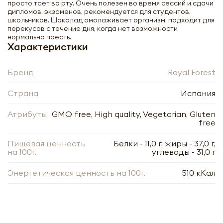
просто тает во рту. Очень полезен во время сессий и сдачи
дипломов, экзаменов, рекомендуется для студентов,
школьников. Шоколад омолаживает организм, подходит для
перекусов с течение дня, когда нет возможности
нормально поесть.
Характеристики
Бренд
Royal Forest
Страна
Испания
Атрибуты
GMO free, High quality, Vegetarian, Gluten
free
Пищевая ценность
Белки - 11,0 г, жиры - 37,0 г,
на 100г.
углеводы - 31,0 г
Шоколад из кэроба с ягодами годжи и
Энергетическая ценность на 100г.
510 кКал
изюмом (carob chocolate) Royal Forest |
Роял Форест 75г
-
+