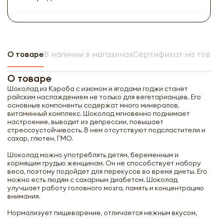
О товаре
В наличии в магазинах
Сертификат на това
О товаре
Шоколад из Кэроба с изюмом и ягодами годжи станет
райским наслаждением не только для вегетарианцев. Его
основные компоненты содержат много минералов,
витаминный комплекс. Шоколад мгновенно поднимает
настроение, выводит из депрессии, повышает
стрессоустойчивость. В нем отсутствуют подсластители и
сахар, глютен, ГМО.
Шоколад можно употреблять детям, беременным и
кормящим грудью женщинам. Он не способствует набору
веса, поэтому подойдет для перекусов во время диеты. Его
можно есть людям с сахарным диабетом. Шоколад
улучшает работу головного мозга, память и концентрацию
внимания.
Нормализует пищеварение, отличается нежным вкусом,