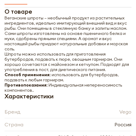
О товаре
Веганские шпроты – необычный продукт из растительных
ингредиентов, идеально имитирующий внешний вид и вкус
рыбы. Они помещены в стеклянную банку и залиты маслом.
Сами шпроты изготовлены на основе пшеничного белка и
муки, сдобрены пряными специями. А аромат и вкус
настоящей рыбы придают натуральные добавки и морская
соль.
Шпроты можно использовать для приготовления
бутербродов, подавать к пюре, овощным гарнирам. Они
хорошо сочетаются с майонезом и кетчупом. Подходят для
употребления в пост, для диетического питания.
Способ применения:
использовать для бутербродов,
подавать к любым гарнирам.
Противопоказания:
Индивидуальная непереносимость
компонентов..
Характеристики
Бренд
Vego
Страна
Россия