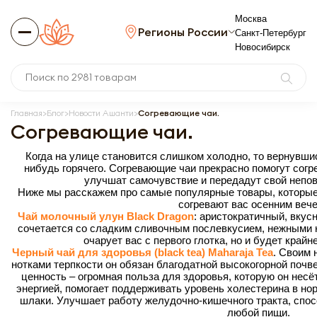
Москва
Регионы России
Санкт-Петербург
Новосибирск
Главная
Блог
Новости Ашанти
Согревающие чаи.
Согревающие чаи.
Когда на улице становится слишком холодно, то вернувшис
нибудь горячего. Согревающие чаи прекрасно помогут согр
улучшат самочувствие и передадут свой непов
Ниже мы расскажем про самые популярные товары, которые
согревают вас осенним веч
Чай молочный улун Black Dragon
: аристократичный, вкус
сочетается со сладким сливочным послевкусием, нежными н
очарует вас с первого глотка, но и будет крайн
Черный чай для здоровья (black tea) Maharaja Tea
. Своим 
нотками терпкости он обязан благодатной высокогорной почве
ценность – огромная польза для здоровья, которую он несё
энергией, помогает поддерживать уровень холестерина в нор
шлаки. Улучшает работу желудочно-кишечного тракта, спо
любой пищи.