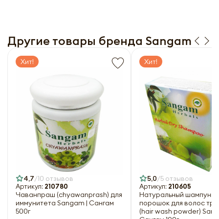
Заполняя форму я даю свое согласие на email
Согласии на обработку
персональных данных
рассылку
Заполняя форму я даю свое согласие на email
рассылку
Другие товары бренда Sangam
Оформить
Отправить
Хит!
Хит!
4,7
10 отзывов
5,0
5 отзывов
Артикул:
210780
Артикул:
210605
Чаванпраш (chyawanprash) для
Натуральный шампунь-
иммунитета Sangam | Сангам
порошок для волос тр
500г
(hair wash powder) Sang