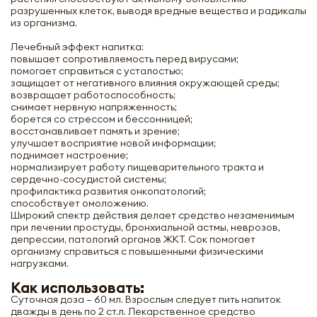
разрушенных клеток, выводя вредные вещества и радикалы
из организма.
Лечебный эффект напитка:
повышает сопротивляемость перед вирусами;
помогает справиться с усталостью;
защищает от негативного влияния окружающей среды;
возвращает работоспособность;
снимает нервную напряженность;
борется со стрессом и бессонницей;
восстанавливает память и зрение;
улучшает восприятие новой информации;
поднимает настроение;
нормализирует работу пищеварительного тракта и
сердечно-сосудистой системы;
профилактика развития онкопатологий;
способствует омоложению.
Широкий спектр действия делает средство незаменимым
при лечении простуды, бронхиальной астмы, неврозов,
депрессии, патологий органов ЖКТ. Сок помогает
организму справиться с повышенными физическими
нагрузками.
Как использовать:
Суточная доза – 60 мл. Взрослым следует пить напиток
дважды в день по 2 ст.л. Лекарственное средство