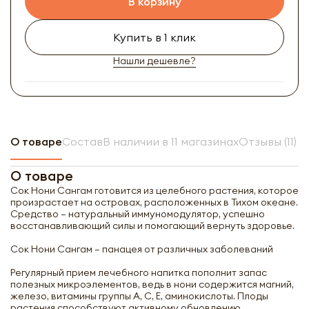
В корзину
Купить в 1 клик
Нашли дешевле?
О товаре
Состав
В наличии в 11 магазинах
Отзывы (11)
О товаре
Сок Нони Сангам готовится из целебного растения, которое
произрастает на островах, расположенных в Тихом океане.
Средство – натуральный иммуномодулятор, успешно
восстанавливающий силы и помогающий вернуть здоровье.
Сок Нони Сангам – панацея от различных заболеваний
Регулярный прием лечебного напитка пополнит запас
полезных микроэлементов, ведь в нони содержится магний,
железо, витамины группы А, С, Е, аминокислоты. Плоды
растения способствуют активному обновлению