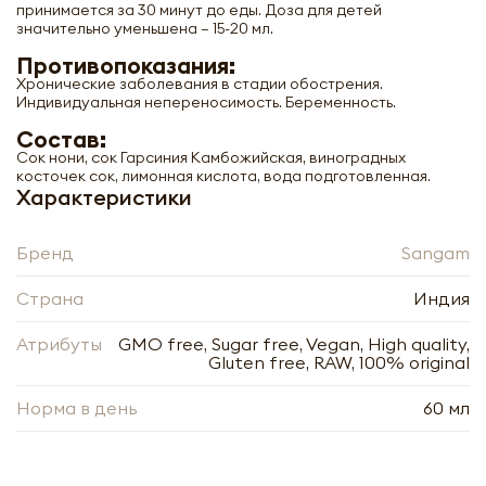
принимается за 30 минут до еды. Доза для детей
значительно уменьшена – 15-20 мл.
Противопоказания:
Хронические заболевания в стадии обострения.
Индивидуальная непереносимость. Беременность.
Состав:
Сок Нони (noni juice) Sangam | Сангам
500мл
Сок нони, сок Гарсиния Камбожийская, виноградных
косточек сок, лимонная кислота, вода подготовленная.
Характеристики
-
+
Бренд
Sangam
Страна
Индия
Атрибуты
GMO free, Sugar free, Vegan, High quality,
Gluten free, RAW, 100% original
Нажимая кнопку «Оформить», я даю своё согласие
на обработку моих персональных данных, в
Нажимая кнопку «Отправить», я даю своё согласие
Норма в день
60 мл
соответствии с Федеральным законом от
на обработку моих персональных данных, в
27.07.2006 года № 152-ФЗ «О персональных
соответствии с Федеральным законом от
данных», на условиях и для целей, определённых в
27.07.2006 года № 152-ФЗ «О персональных
Согласии на обработку
персональных данных
данных», на условиях и для целей, определённых в