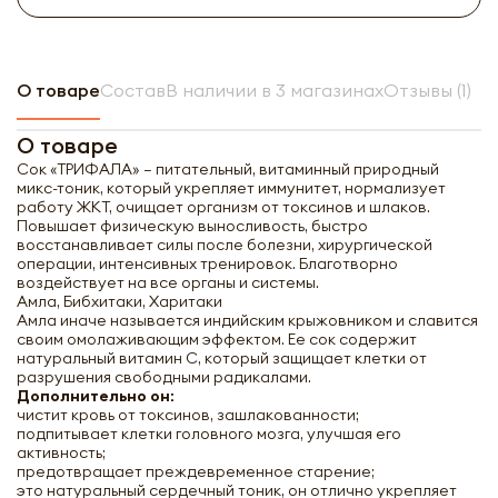
О товаре
Состав
В наличии в 3 магазинах
Отзывы (1)
О товаре
Сок «ТРИФАЛА» – питательный, витаминный природный
микс-тоник, который укрепляет иммунитет, нормализует
работу ЖКТ, очищает организм от токсинов и шлаков.
Повышает физическую выносливость, быстро
восстанавливает силы после болезни, хирургической
операции, интенсивных тренировок. Благотворно
воздействует на все органы и системы.
Амла, Бибхитаки, Харитаки
Амла иначе называется индийским крыжовником и славится
своим омолаживающим эффектом. Ее сок содержит
натуральный витамин С, который защищает клетки от
разрушения свободными радикалами.
Дополнительно он:
чистит кровь от токсинов, зашлакованности;
подпитывает клетки головного мозга, улучшая его
активность;
предотвращает преждевременное старение;
это натуральный сердечный тоник, он отлично укрепляет