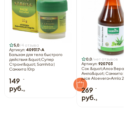
5,0
4 отзыва
Артикул:
409317-А
Бальзам для тела быстрого
0,0
нет отзывов
действия &quot;Супер
Артикул:
920703
Стронг&quot; Samhita |
Сок &quot;Алоэ Вераи 
Самхита 10гр
Амла&quot; Самхита | 
juice Aloevera+Amla 20
-
149
руб.
-
269
+
руб.
+