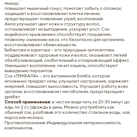
мышцу;
повышает мышечный тонус, помогает забыть о спазмах;
защищает и восстанавливает клетки печени;
предотвращает появление угрей, воспалений.
Амла улучшает цвет кожи и структуру волос,
останавливает их выпадение, ускоряет рост. Сок
индийского крыжовника способствует похудению,
плавному снижению веса, что безопасно для организма,
восстанавливает обмен веществ.
Бибхитаки и харитаки – это природные антисептики,
поддерживают здоровье кожи и волос, оказывают легкий
обезболивающий, слабительный и отхаркивающий эффект.
Уменьшают воспаление, лечит кашель, способствуют
выведению паразитов.
Сок «ТРИФАЛА» – это витаминная бомба, которая
Сок &quot;Трифала&quot; Самхита |
мгновенно придает силы, улучшает настроение, заряжает
Samhita juice Trifala 200ml
энергией, повышает выносливость. Улучшает работу всех
органов, восстанавливает метаболизм, предотвращает
диабет.
Способ применения:
в чистом виде пить за 20-30 минут до
еды, по 2 ст./дважды в день. Можно употреблять как
-
+
обычный сок, разбавив это количество стаканом воды, чая,
морса или молока.
Противопоказания: Индивидуальная непереносимость
компонентов.