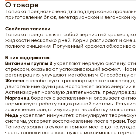
О товаре
Тапиока предназначена для поддержания правильно
приготовления блюд вегетарианской и веганской ку
Свойства тапиоки
Тапиока представляет собой зернистый крахмал, ко
жидкости несколько дней. Корни растирают и смеш
полного очищения. Полученный крахмал обжаривают 
В них содержатся:
Витамины группы В
укрепляют нервную систему, ст
стрессом, оказывают успокаивающий эффект. Норм
регенерацию, улучшают метаболизм. Способствуют
Железо
способствует транспортировке кислорода,
двигательные функции. Восполняет запас энергии в
Активизирует мозговую деятельность, предупрежда
Марганец
борется с воспалениями, оказывает анти
нормализует работу эндокринной системы. Регулиру
заживление ран, стимулирует выработку коллагена.
Медь
укрепляет иммунитет, стимулирует творческу
системы, ускоряет восстановление после травм. То
Тапиоку хранят в сухом и темном месте до полугода
часть тапиоки осталась, нужно максимально гермет