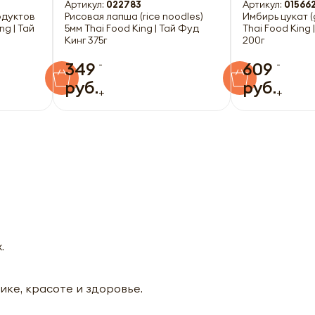
Артикул:
022783
Артикул:
01566
одуктов
Рисовая лапша (rice noodles)
Имбирь цукат (
ng | Тай
5мм Thai Food King | Тай Фуд
Thai Food King 
Кинг 375г
200г
-
-
349
609
руб.
руб.
+
+
.
ике, красоте и здоровье.