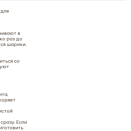
 для
чивают в
ко раз до
тся шарики.
иться со
руют
ита,
коряет
истой
сразу. Если
риготовить