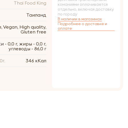
Thai Food King
команиями оплачивается
отдельно, включая доставку
по городу
Таиланд
В наличии в магазинах
Подробнее о доставке и
, Vegan, High quality,
оплате
Gluten free
 - 0,0 г, жиры - 0,0 г,
углеводы - 86,0 г
0г.
346 кКал