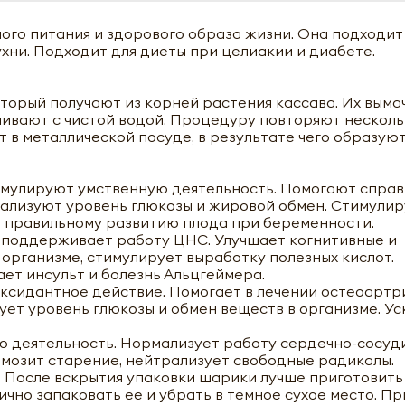
го питания и здорового образа жизни. Она подходит
хни. Подходит для диеты при целиакии и диабете.
торый получают из корней растения кассава. Их выма
ивают с чистой водой. Процедуру повторяют несколь
в металлической посуде, в результате чего образую
имулируют умственную деятельность. Помогают справ
ализуют уровень глюкозы и жировой обмен. Стимули
 правильному развитию плода при беременности.
 поддерживает работу ЦНС. Улучшает когнитивные и
 организме, стимулирует выработку полезных кислот.
ет инсульт и болезнь Альцгеймера.
оксидантное действие. Помогает в лечении остеоартр
ет уровень глюкозы и обмен веществ в организме. Ус
ю деятельность. Нормализует работу сердечно-сосуд
рмозит старение, нейтрализует свободные радикалы.
. После вскрытия упаковки шарики лучше приготовить 
ично запаковать ее и убрать в темное сухое место. П