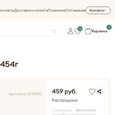
онтакты
Доставка и оплата
Полезное
Оптовикам
Контакты
0
0
Корзина
 454г
459 руб.
Артикул:
014580
Распродано
Самовывоз –
бесплатно
.
Доставка транспорными