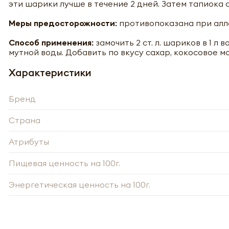
эти шарики лучше в течение 2 дней. Затем тапиока 
Меры предосторожности:
противопоказана при алле
Способ применения:
замочить 2 ст. л. шариков в 1 л 
мутной воды. Добавить по вкусу сахар, кокосовое мо
Характеристики
Бренд
Страна
Атрибуты
Пищевая ценность на 100г.
-
Энергетическая ценность на 100г.
Нажи
Нажи
перс
перс
года 