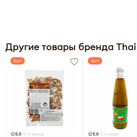
года 
опре
опре
Запо
Запо
Другие товары бренда Thai
Хит!
Хит!
5,0
5 отзывов
5,0
2 отзыва