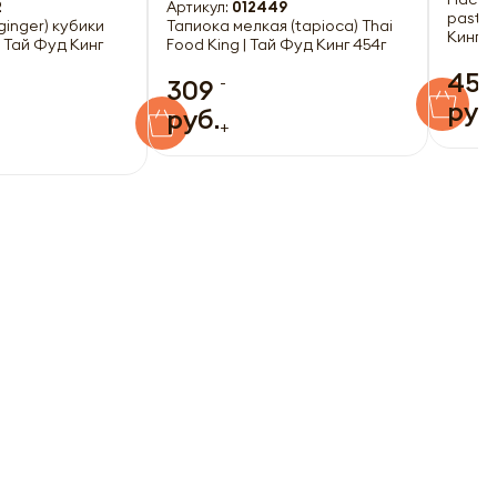
2
Артикул:
012449
paste)
ginger) кубики
Тапиока мелкая (tapioca) Thai
Кинг 4
| Тай Фуд Кинг
Food King | Тай Фуд Кинг 454г
459
-
309
руб
руб.
+