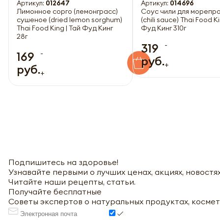
Артикул:
012647
Артикул:
014696
Лимонное сорго (лемонграсс)
Соус чили для морепр
сушеное (dried lemon sorghum)
(chili sauce) Thai Food Ki
Thai Food King | Тай Фуд Кинг
Фуд Кинг 310г
28г
-
319
-
169
руб.
+
руб.
+
Подпишитесь на здоровье!
Узнавайте первыми о лучших ценах, акциях, новостях
Читайте наши рецепты, статьи.
Получайте бесплатные
Советы экспертов о натуральных продуктах, космет