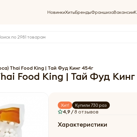
Новинки
Хиты
Бренды
Франшиза
Вакансии
К
ca) Thai Food King | Тай Фуд Кинг 454г
hai Food King | Тай Фуд Кинг
Хит!
Купили 730 раз
4,9 /
8 отзывов
Характеристики