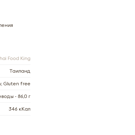
вления
hai Food King
Таиланд
y, Gluten free
еводы - 86,0 г
346 кКал
х
7.2006
7.2006