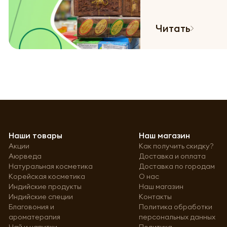
Читать
Наши товары
Наш магазин
Акции
Как получить скидку?
Аюрведа
Доставка и оплата
Натуральная косметика
Доставка по городам
Корейская косметика
О нас
Индийские продукты
Наш магазин
Индийские специи
Контакты
Благовония и
Политика обработки
ароматерапия
персональных данных