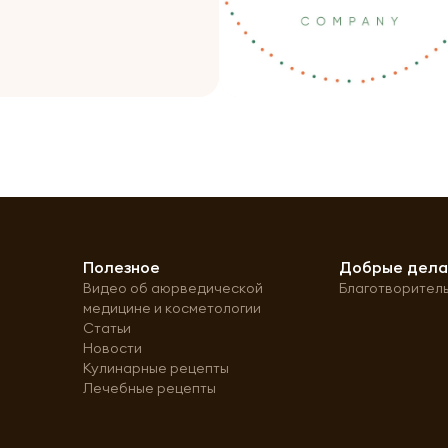
Полезное
Добрые дел
Видео об аюрведической
Благотворител
медицине и косметологии
Статьи
Новости
Кулинарные рецепты
Лечебные рецепты