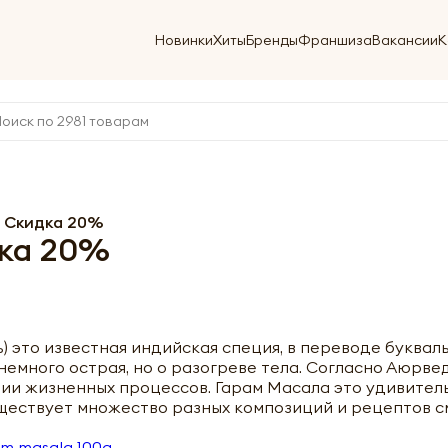
Новинки
Хиты
Бренды
Франшиза
Вакансии
К
. Скидка 20%
дка 20%
сь) это известная индийская специя, в переводе буква
 немного острая, но о разогреве тела. Согласно Аюрве
ции жизненных процессов. Гарам Масала это удивител
ществует множество разных композиций и рецептов с
m masala 10
0g