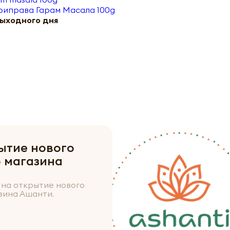
риправа Гарам Масала 100g
выходного дня
ытие нового
 магазина
на открытие нового
зина Ашанти.