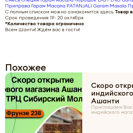
Приправа Гарам Масала PATANJALI Garam Masala П
С полным списком можно ознакомится здесь
Товар 
Срок проведения: 19- 20 октября
*Количество товара ограничено
Всем Шанти! Ждём вас в гости!
Похожее
Скоро откр
индийского
Ашанти
Приглашаем Вас 
индийского мага