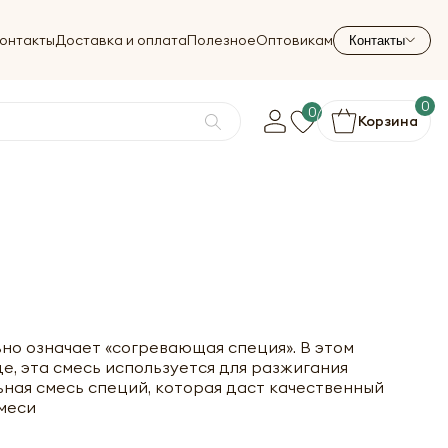
онтакты
Доставка и оплата
Полезное
Оптовикам
Контакты
0
0
Корзина
льно означает «согревающая специя». В этом
де, эта смесь используется для разжигания
ьная смесь специй, которая даст качественный
меси