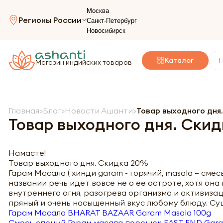
Москва
Регионы России
Санкт-Петербург
Новосибирск
Каталог
Магазин индийских товаров
Главная
Блог
Новости Ашанти
Товар выходного дня
Товар выходного дня. Ски
Намасте!
Товар выходного дня. Скидка 20%
Гарам Масала ( хинди garam - горячий, masala – сме
названии речь идет вовсе не о ее остроте, хотя она
внутреннего огня, разогрева организма и активиза
пряный и очень насыщенный вкус любому блюду. Су
Гарам Масала
BHARAT BAZAAR Garam Masala 100g
Смесь специй Гарам масала порошок
EAST END Gara