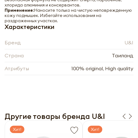
хлорида алюминия и консервантов.
Применение:
Наносите только на чистую неповрежденную
кожу подмышек. Избегайте использования на
раздраженных участках.
Характеристики
Бренд
U&I
Страна
Таиланд
Атрибуты
100% original, High quality
U&I Crystal Deodorant Roll On Minty Aloe
Vera Ккристаллический роликовый
дезодорант с алоэ вера 30мл
-
+
Другие товары бренда U&I
Хит!
Хит!