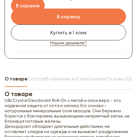
В корзине
В корзину
Купить в 1 клик
Нашли дешевле?
О товаре
Состав
В наличии в 11 магазинах
Отзывы (0)
О товаре
U&I Crystal Deodorant Roll-On с мятой и алоэ вера — это
надежная защита от пота и запаха. Его основа —
натуральные минеральные соли квасцов. Они бережно
борются с бактериями, вызывающими неприятный запах, не
блокируя потовые железы.
Дезодорант обладает длительным действием, не
оставляет следов на одежде и не вызывает раздражения.
Безопасная формула не содержит спирта, парабенов,