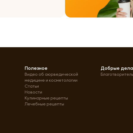
Полезное
Добрые дел
Видео об аюрведической
Благотворител
медицине и косметологии
Статьи
Новости
Кулинарные рецепты
Лечебные рецепты