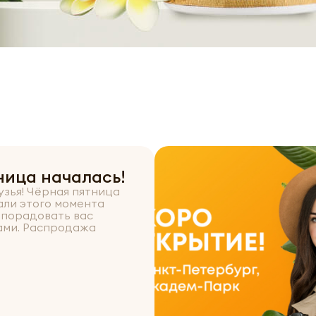
ница началась!
узья! Чёрная пятница
али этого момента
 порадовать вас
ами. Распродажа