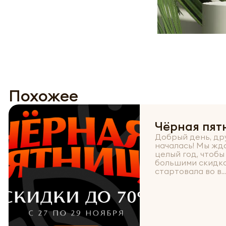
Похожее
Чёрная пят
Добрый день, др
началась! Мы жд
целый год, чтобы
большими скидк
стартовала во в...