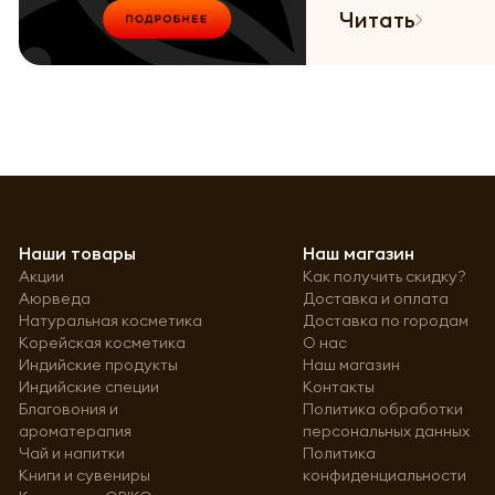
Читать
Наши товары
Наш магазин
Акции
Как получить скидку?
Аюрведа
Доставка и оплата
Натуральная косметика
Доставка по городам
Корейская косметика
О нас
Индийские продукты
Наш магазин
Индийские специи
Контакты
Благовония и
Политика обработки
ароматерапия
персональных данных
Чай и напитки
Политика
Книги и сувениры
конфиденциальности