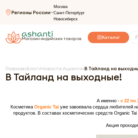
Москва
Регионы России
Санкт-Петербург
Новосибирск
Каталог
Магазин индийских товаров
Главная
Блог
Новости Ашанти
В Тайланд на выходн
В Тайланд на выходные!
А именно -
с 22 по
Косметика
Organic Tai
уже завоевала сердца любителей на
продуктов. В составах косметических средств Organic Ta
Акция проход