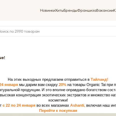
Новинки
Хиты
Бренды
Франшиза
Вакансии
К
ые!
На этих выходных предлагаем отправиться в
Тайланд!
 24 января
мы дарим вам скидку
20%
на товары Organic Tai при п
туральной продукции. И это вполне оправдано богатством сос
i высокая концентрация экзотических экстрактов и множество н
косметики!
ит
с 22 по 24 января
во всех магазинах
Ashanti,
включая наш инт
Перейти к покупкам