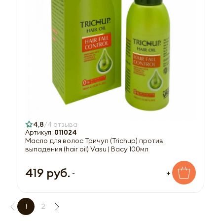
4,8
4 отзыва
Артикул:
011024
Масло для волос Тричуп (Trichup) против
выпадения (hair oil) Vasu | Васу 100мл
419 руб.
-
+
1
2