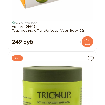
5,0
7 отзывов
Артикул:
010454
Травяное мыло Папайя (soap) Vasu | Васу 125г
249 руб.
-
+
Хит!