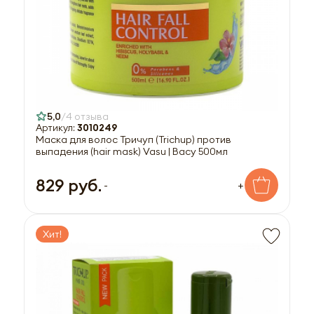
5,0
4 отзыва
Артикул:
3010249
Маска для волос Тричуп (Trichup) против
выпадения (hair mask) Vasu | Васу 500мл
829 руб.
-
+
Хит!