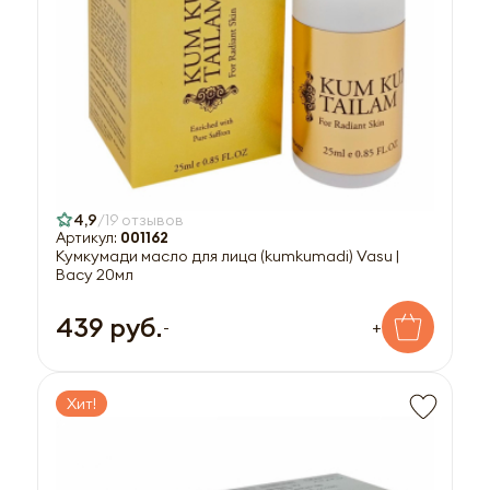
4,9
19 отзывов
Артикул:
001162
Кумкумади масло для лица (kumkumadi) Vasu |
Васу 20мл
439 руб.
-
+
Хит!