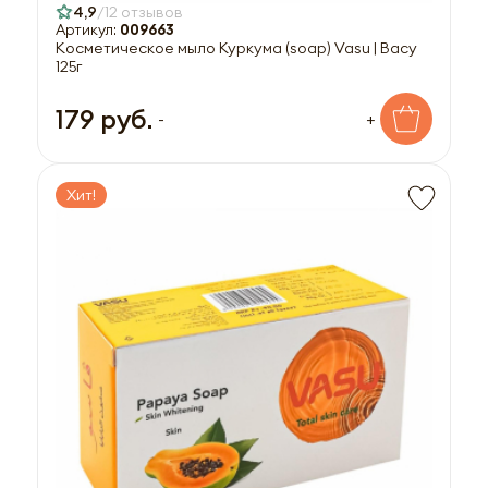
4,9
12 отзывов
Артикул:
009663
Косметическое мыло Куркума (soap) Vasu | Васу
125г
179 руб.
-
+
Хит!