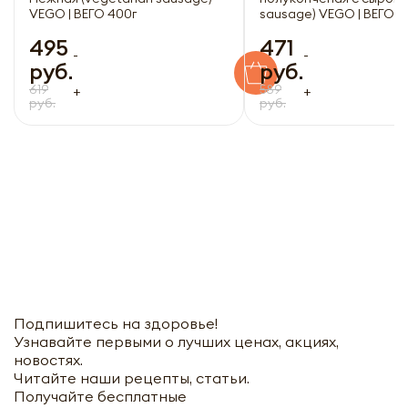
VEGO | ВЕГО 400г
sausage) VEGO | ВЕГО 4
495
471
-
-
руб.
руб.
619
589
+
+
руб.
руб.
Подпишитесь на здоровье!
Узнавайте первыми о лучших ценах, акциях,
новостях.
Читайте наши рецепты, статьи.
Получайте бесплатные