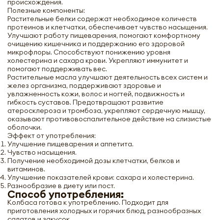
происхождения.
Полезные компоненты:
Растительные белки содержат необходимое количеств
протеинов и клетчатки, обеспечивает чувство насыщения.
Улучшают работу пищеварения, помогают комфортному
очищению кишечника и поддержанию его здоровой
микрофлоры. Способствуют понижению уровня
холестерина и сахара крови. Укрепляют иммунитет и
помогают поддерживать вес.
Растительные масла улучшают деятельность всех систем и
желез организма, поддерживают здоровье и
увлажненность кожи, волос и ногтей, подвижность и
гибкость суставов. Предотвращают развитие
атеросклероза и тромбоза, укрепляют сердечную мышцу,
оказывают противовоспалительное действие на слизистые
оболочки.
Эффект от употребления:
Улучшение пищеварения и аппетита.
Чувство насыщения.
Получение необходимой дозы клетчатки, белков и
витаминов.
Улучшение показателей крови: сахара и холестерина.
Разнообразие в диету или пост.
Способ употребления:
Колбаса готова к употреблению. Подходит для
приготовления холодных и горячих блюд, разнообразных
салатов и закусок.