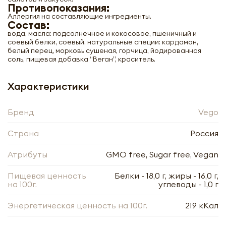
Противопоказания:
Аллергия на составляющие ингредиенты.
Состав:
вода, масла: подсолнечное и кокосовое, пшеничный и
соевый белки, соевый, натуральные специи: кардамон,
белый перец, морковь сушеная, горчица, йодированная
соль, пищевая добавка “Веган”, краситель.
Веганская колбаса вареная
докторская (sausage vegetarian) VEGO
Характеристики
| ВЕГО 500г
Бренд
Vego
-
+
Страна
Россия
Атрибуты
GMO free, Sugar free, Vegan
Пищевая ценность
Белки - 18,0 г, жиры - 16,0 г,
на 100г.
углеводы - 1,0 г
Нажимая кнопку «Оформить», я даю своё согласие
на обработку моих персональных данных, в
Нажимая кнопку «Отправить», я даю своё согласие
Энергетическая ценность на 100г.
219 кКал
соответствии с Федеральным законом от
на обработку моих персональных данных, в
27.07.2006 года № 152-ФЗ «О персональных
соответствии с Федеральным законом от