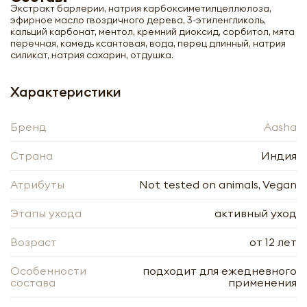
Экстракт барлерии, натрия карбоксиметилцеллюлоза,
эфирное масло гвоздичного дерева, 3-этиленгликоль,
кальций карбонат, ментол, кремний диоксид, сорбитол, мята
перечная, камедь ксантовая, вода, перец длинный, натрия
силикат, натрия сахарин, отдушка.
Характеристики
Бренд
Aasha
Страна
Индия
Атрибуты
Not tested on animals, Vegan
Этапы ухода
активный уход
Зубная паста гвоздика и барлерия
(toothpaste) Aasha | Ааша 100мл
Возраст
от 12 лет
Особенности
подходит для ежедневного
-
+
состава
применения