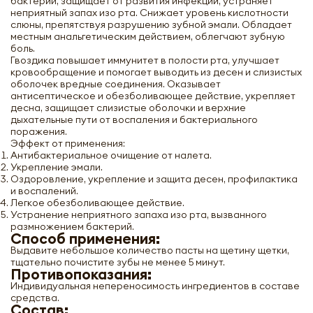
бактерии, защищает от развития инфекций, устраняет
неприятный запах изо рта. Снижает уровень кислотности
слюны, препятствуя разрушению зубной эмали. Обладает
местным анальгетическим действием, облегчают зубную
боль.
Гвоздика повышает иммунитет в полости рта, улучшает
кровообращение и помогает выводить из десен и слизистых
оболочек вредные соединения. Оказывает
антисептическое и обезболивающее действие, укрепляет
десна, защищает слизистые оболочки и верхние
дыхательные пути от воспаления и бактериального
поражения.
Эффект от применения:
Антибактериальное очищение от налета.
Укрепление эмали.
Оздоровление, укрепление и защита десен, профилактика
и воспалений.
Легкое обезболивающее действие.
Устранение неприятного запаха изо рта, вызванного
размножением бактерий.
Способ применения:
Выдавите небольшое количество пасты на щетину щетки,
тщательно почистите зубы не менее 5 минут.
Противопоказания:
Индивидуальная непереносимость ингредиентов в составе
средства.
Состав: