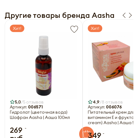
Другие товары бренда Aasha
Хит!
Хит!
5,0
5 отзывов
4,9
8 отзывов
Артикул:
006571
Артикул:
006076
Гидролат (цветочная вода)
Питательный крем для л
Шафран Aasha | Ааша 100мл
витамином Е и фруктами
cream) Aasha | Ааша 5
-
269
-
349