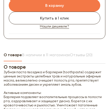
В корзину
Купить в 1 клик
Нашли дешевле?
О товаре
В наличии в 11 магазинах
Отзывы (20)
О товаре
Зубная паста гвоздика и барлерия (toothpaste) содержит
ценные экстракты целебных трав и натуральные эфирные
масла, великолепно очищает полость рта, препятствует
заболеваниям десен и укрепляет эмаль зубов.
Активные компоненты:
Барлерия подавляет воспалительные процессы в полости
рта, оздоравливает и защищает десна, борется с их
кровоточивостью и рыхлостью. Уничтожает патогенные