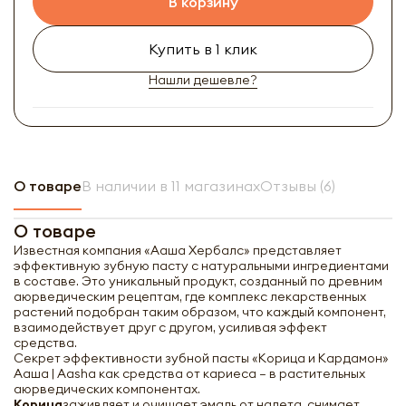
В корзину
Купить в 1 клик
Нашли дешевле?
О товаре
В наличии в 11 магазинах
Отзывы (6)
О товаре
Известная компания «Ааша Хербалс» представляет
эффективную зубную пасту с натуральными ингредиентами
в составе. Это уникальный продукт, созданный по древним
аюрведическим рецептам, где комплекс лекарственных
растений подобран таким образом, что каждый компонент,
взаимодействует друг с другом, усиливая эффект
средства.
Секрет эффективности зубной пасты «Корица и Кардамон»
Ааша | Aasha как средства от кариеса – в растительных
аюрведических компонентах.
Корица
заживляет и очищает эмаль от налета, снимает