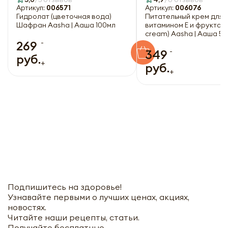
Артикул:
006571
Артикул:
006076
Гидролат (цветочная вода)
Питательный крем для л
Шафран Aasha | Ааша 100мл
витамином Е и фруктами
cream) Aasha | Ааша 5
-
269
-
349
руб.
+
руб.
+
Подпишитесь на здоровье!
Узнавайте первыми о лучших ценах, акциях,
новостях.
Читайте наши рецепты, статьи.
Получайте бесплатные