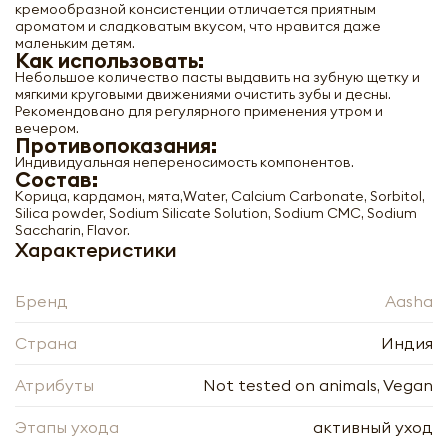
кремообразной консистенции отличается приятным
ароматом и сладковатым вкусом, что нравится даже
маленьким детям.
Как использовать:
Небольшое количество пасты выдавить на зубную щетку и
мягкими круговыми движениями очистить зубы и десны.
Рекомендовано для регулярного применения утром и
вечером.
Противопоказания:
Индивидуальная непереносимость компонентов.
Состав:
Корица, кардамон, мята,Water, Сalcium Carbonate, Sorbitol,
Silica powder, Sodium Silicate Solution, Sodium CMC, Sodium
Saccharin, Flavor.
Характеристики
Бренд
Aasha
Страна
Индия
Зубная паста Корица и кардамон
Атрибуты
Not tested on animals, Vegan
(toothpaste) Aasha | Ааша 100мл
Этапы ухода
активный уход