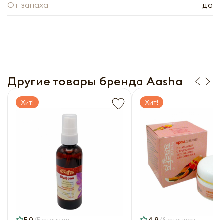
От запаха
да
Другие товары бренда Aasha
Хит!
Хит!
5,0
5 отзывов
4,9
8 отзывов