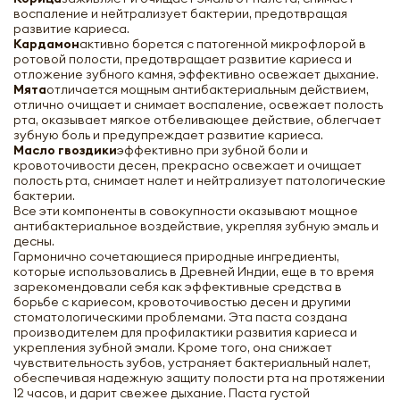
воспаление и нейтрализует бактерии, предотвращая
развитие кариеса.
Кардамон
активно борется с патогенной микрофлорой в
ротовой полости, предотвращает развитие кариеса и
отложение зубного камня, эффективно освежает дыхание.
Мята
отличается мощным антибактериальным действием,
отлично очищает и снимает воспаление, освежает полость
рта, оказывает мягкое отбеливающее действие, облегчает
зубную боль и предупреждает развитие кариеса.
Масло гвоздики
эффективно при зубной боли и
кровоточивости десен, прекрасно освежает и очищает
полость рта, снимает налет и нейтрализует патологические
бактерии.
Все эти компоненты в совокупности оказывают мощное
антибактериальное воздействие, укрепляя зубную эмаль и
десны.
Гармонично сочетающиеся природные ингредиенты,
которые использовались в Древней Индии, еще в то время
зарекомендовали себя как эффективные средства в
борьбе с кариесом, кровоточивостью десен и другими
стоматологическими проблемами. Эта паста создана
производителем для профилактики развития кариеса и
укрепления зубной эмали. Кроме того, она снижает
чувствительность зубов, устраняет бактериальный налет,
обеспечивая надежную защиту полости рта на протяжении
12 часов, и дарит свежее дыхание. Паста густой