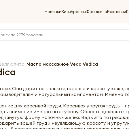
Новинки
Хиты
Бренды
Франшиза
Вакансии
К
целлюлита
Масло массажное Veda Vedica
dica
оке. Она дарит не только здоровье и красоту коже, 
оизводителям и натуральным компонентам. Именно та
шение для красивой груди. Красивая упругая грудь –
дь внимание именно на эту зону. Область декольте т
подтянутую форму молочных желез. Ведь это потрясаю
 подарить вашей груди неувядающую красоту и упругу
енный состав: ашваганда, шатавари, подсолнечник, ги