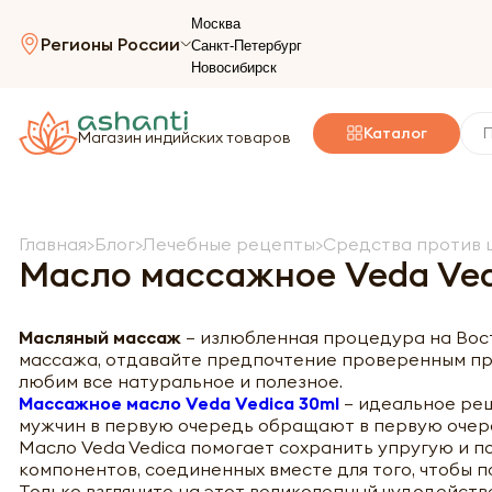
Москва
Регионы России
Санкт-Петербург
Новосибирск
Каталог
Магазин индийских товаров
Главная
Блог
Лечебные рецепты
Средства против 
Масло массажное Veda Ve
Масляный массаж
– излюбленная процедура на Вост
массажа, отдавайте предпочтение проверенным пр
любим все натуральное и полезное.
Массажное масло Veda Vedica
30ml
– идеальное ре
мужчин в первую очередь обращают в первую очере
Масло Veda Vedica помогает сохранить упругую и 
компонентов, соединенных вместе для того, чтобы
Только взгляните на этот великолепный чудодейств