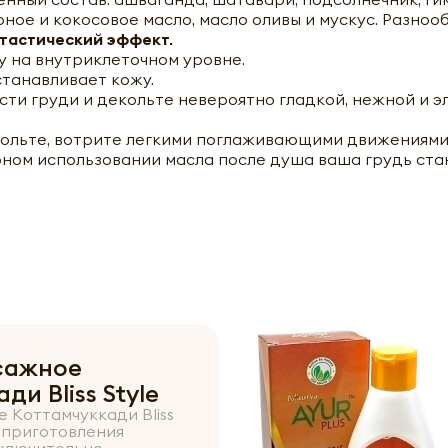
ирное и кокосовое масло, масло оливы и мускус. Разн
тастический эффект.
 на внутриклеточном уровне.
станавливает кожу.
сти груди и декольте невероятно гладкой, нежной и 
ольте, вотрите легкими поглаживающими движениями в
рном использовании масла после душа ваша грудь ста
сажное
ди Bliss Style
 Коттамчуккади Bliss
е приготовления