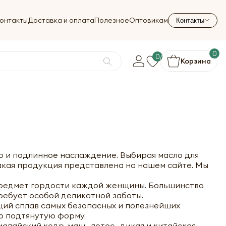
онтакты
Доставка и оплата
Полезное
Оптовикам
Контакты
0
0
Корзина
но и подлинное наслаждение. Выбирая масло для
кая продукция представлена на нашем сайте. Мы
 предмет гордости каждой женщины. Большинство
ребует особой деликатной заботы.
щий сплав самых безопасных и полезнейших
ю подтянутую форму.
малайский кедр, маш, лотос, дикая и китайская