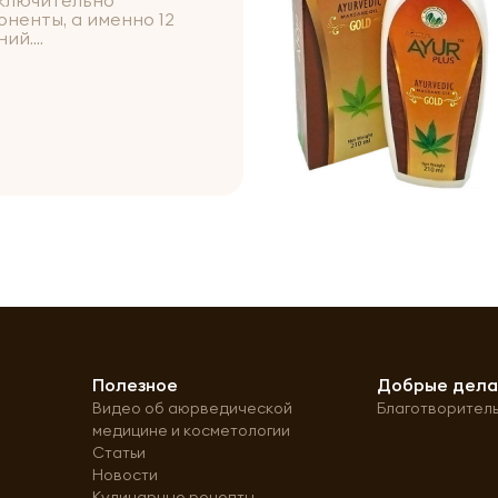
ключительно
ненты, а именно 12
й....
Полезное
Добрые дел
Видео об аюрведической
Благотворител
медицине и косметологии
Статьи
Новости
Кулинарные рецепты