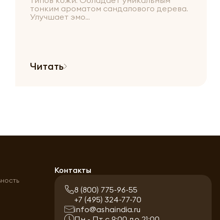
типов кожи. Обладает уникальным
тонким ароматом сандалового дерева.
Улучшает эмо...
Читать
а
Контакты
ьность
8 (800) 775-96-55
+7 (495) 324-77-70
info@ashaindia.ru
Пн - Пт с 9:00 до 21:00