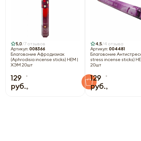
5,0
7 отзывов
4,5
4 отзыва
Артикул:
008366
Артикул:
004481
Благовоние Афродизиак
Благовоние Антистресс
(Aphrodisia incense sticks) HEM |
stress incense sticks) H
ХЭМ 20шт
20шт
-
-
129
129
руб.
руб.
+
+