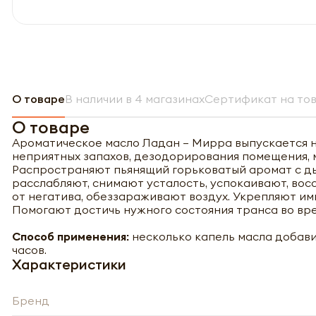
О товаре
В наличии в 4 магазинах
Сертификат на то
О товаре
Ароматическое масло Ладан – Мирра выпускается н
неприятных запахов, дезодорирования помещения, м
Распространяют пьянящий горьковатый аромат с д
расслабляют, снимают усталость, успокаивают, в
от негатива, обеззараживают воздух. Укрепляют имм
Помогают достичь нужного состояния транса во вре
Способ применения:
несколько капель масла добави
часов.
Характеристики
Бренд