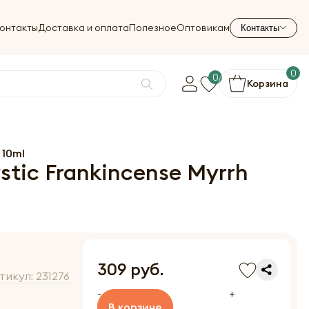
онтакты
Доставка и оплата
Полезное
Оптовикам
Контакты
0
0
Корзина
 10ml
tic Frankincense Myrrh
309 руб.
тикул:
231276
-
+
В корзине