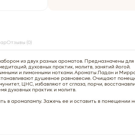
вар
Отзывы (0)
абором из двух разных ароматов. Предназначены для
едитаций, духовных практик, молитв, занятий йогой.
ымными и лимонными нотками. Ароматы Ладан и Мирр
осстанавливают душевное равновесие. Очищают помещ
унитет, ЦНС, избавляют от сглаза, порчи, восстанавл
мя духовных практик и молитв.
ть в аромалампу. Зажечь ее и оставить в помещении н