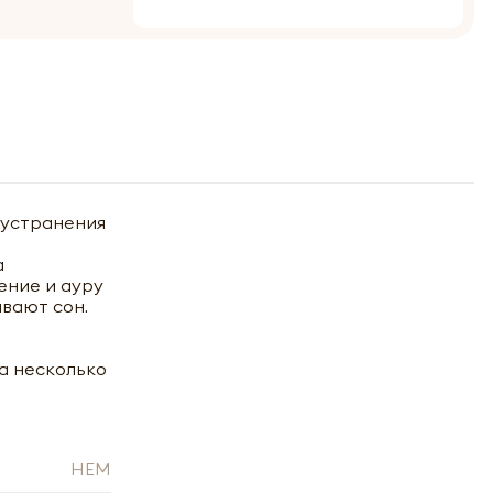
 устранения
а
ение и ауру
ивают сон.
а несколько
HEM