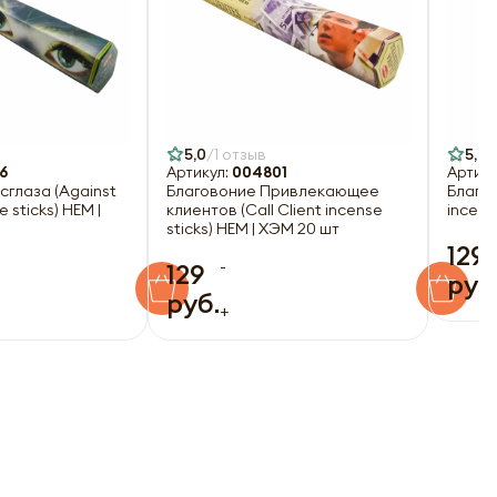
5,0
1 отзыв
5,0
6
Артикул:
004801
Артику
сглаза (Against
Благовоние Привлекающее
Благо
e sticks) HEM |
клиентов (Call Client incense
incens
sticks) HEM | ХЭМ 20 шт
129
-
129
руб
руб.
+