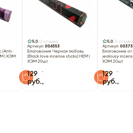
5,0
2 отзыва
5,0
2 отзыва
Артикул:
006553
Артикул:
00373
 (Anti-
Благовоние Черная любовь
Благовоние от 
EM | ХЭМ
(Black love incense sticks) HEM |
jealousy incens
ХЭМ 20шт
ХЭМ 20шт
-
-
129
129
руб.
руб.
+
+