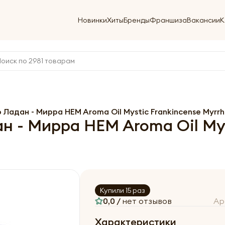
Новинки
Хиты
Бренды
Франшиза
Вакансии
К
адан - Мирра HEM Aroma Oil Mystic Frankincense Myrrh
 - Мирра HEM Aroma Oil Mys
Купили 15 раз
0,0 /
нет отзывов
Ар
Характеристики