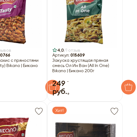
зывов
4,0
1 отзыв
0766
Артикул:
015609
ахис с пряностями
Закуска хрустящая пряная
ty) Bikano | Бикано
смесь Ол Ин Ван (All In One)
Bikano | Бикано 200г
-
249
руб.
+
Хит!