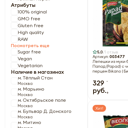
Атрибуты
100% original
GMO free
Gluten free
High quality
RAW
Посмотреть еще
Sugar free
5,0
1 отзыв
Артикул:
003477
Vegan
Лепешки из муки 
Vegetarian
Папад (Papad) с 
перцем Bikano | Б
Наличие в магазинах
м. Тёплый Стан
-
329
Москва
руб.
м. Марьино
+
Москва
м. Октябрьское поле
Москва
Хит!
м. Бульвар Д. Донского
Москва
м. Митино