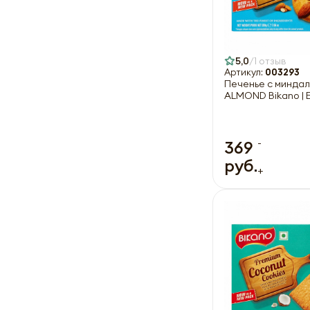
5,0
1 отзыв
Артикул:
003293
Печенье с минда
ALMOND Bikano | 
-
369
руб.
+