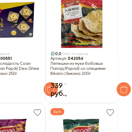
зывов
0,0
нет отзывов
00551
Артикул:
042056
 сладость Соан
Лепешки из муки бобовых
an Papdi) Desi Ghee
Папад (Papad) со специями
кано 250г
Bikano | Бикано 200г
-
339
руб.
+
Хит!