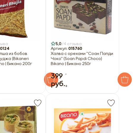
зыва
5,0
4 отзыва
0124
Артикул:
015760
пша из бобов
Халва с орехами "Соан Папди
уджа (Bikaneri
Чоко" (Soan Papdi Choco)
ano | Бикано 200г
Bikano | Бикано 250г
-
399
руб.
+