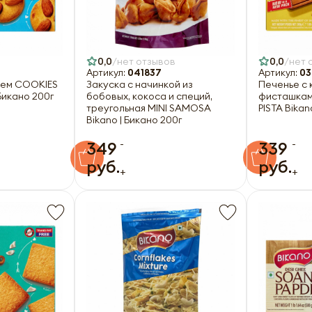
0,0
нет отзывов
0,0
нет 
Артикул:
041837
Артикул:
03
лем COOKIES
Закуска с начинкой из
Печенье с 
Бикано 200г
бобовых, кокоса и специй,
фисташкам
треугольная MINI SAMOSA
PISTA Bikan
Bikano | Бикано 200г
-
-
349
339
руб.
руб.
+
+