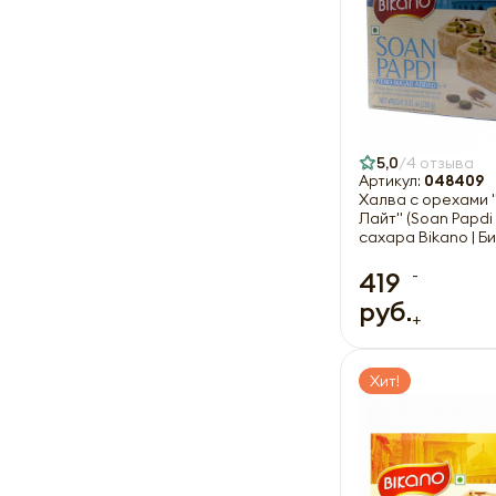
5,0
4 отзыва
Артикул:
048409
Халва с орехами
Лайт" (Soan Papdi 
сахара Bikano | Б
-
419
руб.
+
Хит!