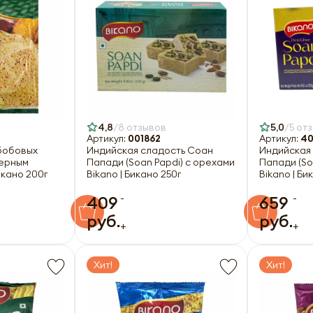
4,8
8 отзывов
5,0
5 от
Артикул:
001862
Артикул:
40
бобовых
Индийская сладость Соан
Индийская
черным
Папади (Soan Papdi) с орехами
Папади (So
икано 200г
Bikano | Бикано 250г
Bikano | Би
-
-
409
659
руб.
руб.
+
+
Хит!
Хит!