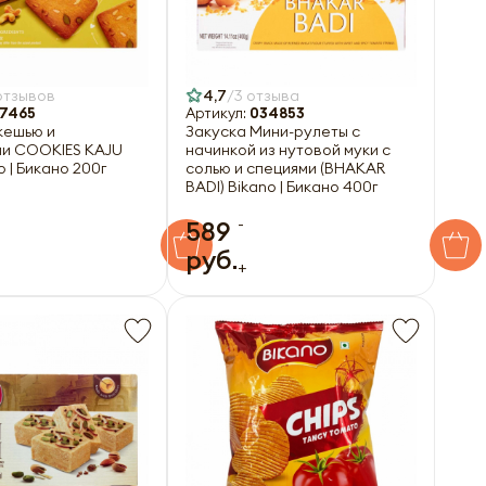
отзывов
4,7
3 отзыва
7465
Артикул:
034853
кешью и
Закуска Мини-рулеты с
и COOKIES KAJU
начинкой из нутовой муки с
o | Бикано 200г
солью и специями (BHAKAR
BADI) Bikano | Бикано 400г
-
589
руб.
+