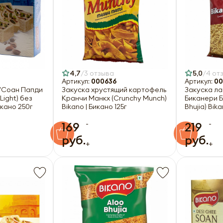
4,7
3 отзыва
5,0
4 от
Артикул:
000636
Артикул:
00
 "Соан Папди
Закуска хрустящий картофель
Закуска ла
Light) без
Кранчи Манкх (Crunchy Munch)
Биканери Б
икано 250г
Bikano | Бикано 125г
Bhujia) Bik
-
-
169
219
руб.
руб.
+
+