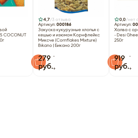
4,7
3 отзыва
0,0
нет 
Артикул:
000186
Артикул:
00
вой
Закуска кукурузные хлопья с
Халва с о
ES COCONUT
кешью и изюмом Корнфлейкс
- Desi Ghee
0г
Миксче (Сornflakes Mixture)
250г
Bikano | Бикано 200г
-
-
279
919
руб.
руб.
+
+