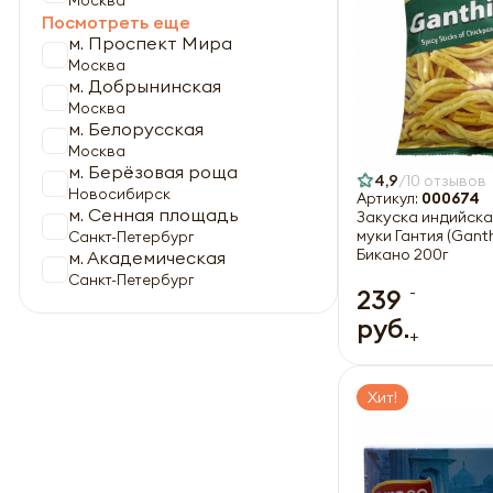
Москва
Посмотреть еще
м. Проспект Мира
Москва
м. Добрынинская
Москва
м. Белорусская
Москва
м. Берёзовая роща
4,9
10 отзывов
Новосибирск
Артикул:
000674
м. Сенная площадь
Закуска индийска
муки Гантия (Ganth
Санкт-Петербург
Бикано 200г
м. Академическая
Санкт-Петербург
-
239
руб.
+
Хит!