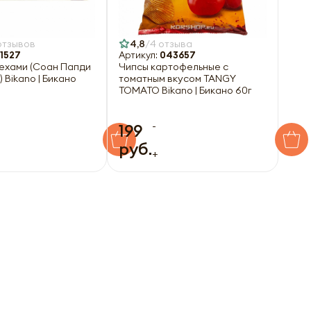
отзывов
4,8
4 отзыва
1527
Артикул:
043657
рехами (Соан Папди
Чипсы картофельные с
) Bikano | Бикано
томатным вкусом TANGY
TOMATO Bikano | Бикано 60г
-
199
руб.
+