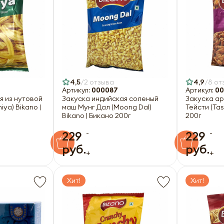
4,5
2 отзыва
4,9
8 от
Артикул:
000087
Артикул:
00
я из нутовой
Закуска индийская соленый
Закуска ар
iya) Bikano |
маш Мунг Дал (Moong Dal)
Тейсти (Tas
Bikano | Бикано 200г
200г
-
-
229
229
руб.
руб.
+
+
Хит!
Хит!