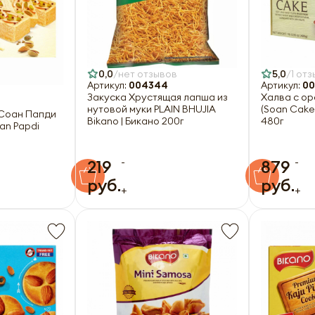
0,0
нет отзывов
5,0
1 отз
Артикул:
004344
Артикул:
00
Закуска Хрустящая лапша из
Халва с о
нутовой муки PLAIN BHUJIA
(Soan Cake)
 Соан Папди
Bikano | Бикано 200г
480г
oan Papdi
-
-
219
879
руб.
руб.
+
+