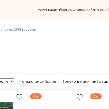
Новинки
Хиты
Бренды
Франшиза
Вакансии
К
Только индийские
Только в наличии
Товар
Хит!
Хит!