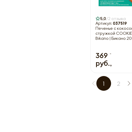
5,0
2 отзыва
Артикул:
037519
Печенье с кокосо
стружкой COOKI
Bikano | Бикано 20
-
369
руб.
+
1
2