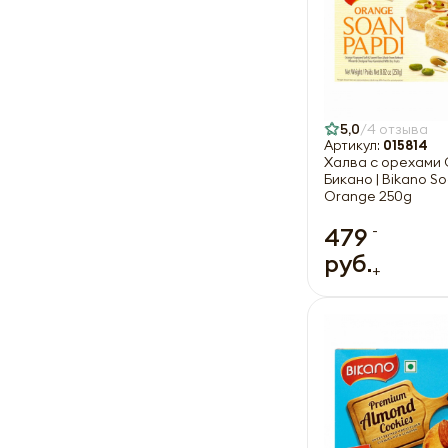
5,0
4 отзыва
Артикул:
015814
Халва с орехами
Бикано | Bikano S
Orange 250g
-
479
руб.
+