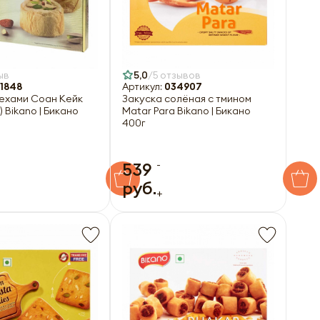
ыв
5,0
5 отзывов
1848
Артикул:
034907
рехами Соан Кейк
Закуска солёная с тмином
 Bikano | Бикано
Matar Para Bikano | Бикано
400г
-
539
руб.
+