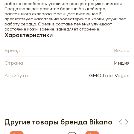
работоспособность, усиливает концентрацию внимания.
Предотвращает развитие болезни Альцгеймера,
рассеянного склероза. Насыщает витамином Е,
препятствует накоплению холестерина в крови, улучшает
работу сердца. Орехи в составе печенья улучшают
состояние кожи, зрение, замедляет старение.
Характеристики
Бренд
Bikano
Страна
Индия
Атрибуты
GMO free, Vegan
Печенье с кешью и фисташками
COOKIES KAJU PISTA Bikano | Бикано
200г
-
+
Другие товары бренда Bikano