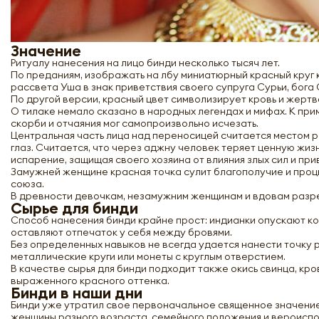
Значение
Ритуалу нанесения на лицо бинди несколько тысяч лет.
По преданиям, изображать на лбу миниатюрный красный круг 
рассвета Уша в знак приветствия своего супруга Сурьи, бога
По другой версии, красный цвет символизирует кровь и жертв
О тилаке немало сказано в народных легендах и мифах. К прим
скорби и отчаяния мог самопроизвольно исчезать.
Центральная часть лица над переносицей считается местом 
глаз. Считается, что через аджну человек теряет ценную жиз
испарение, защищая своего хозяина от влияния злых сил и при
Замужней женщине красная точка сулит благополучие и процв
союза.
В древности девочкам, незамужним женщинам и вдовам разре
Сырье для бинди
Способ нанесения бинди крайне прост: индианки опускают кон
оставляют отпечаток у себя между бровями.
Без определенных навыков не всегда удается нанести точку 
металлические круги или монеты с круглым отверстием.
В качестве сырья для бинди подходит также окись свинца, кр
выраженного красного оттенка.
Бинди в наши дни
Бинди уже утратил свое первоначальное священное значение
женщины разного возраста, семейного положения и вероисп