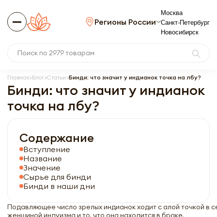
Москва
Регионы России
Санкт-Петербург
Новосибирск
Главная
Блог
Статьи
Бинди: что значит у индианок точка на лбу?
Бинди: что значит у индианок
точка на лбу?
Содержание
Вступление
Название
Значение
Сырье для бинди
Бинди в наши дни
Подавляющее число зрелых индианок ходит с алой точкой в 
женщиной индуизма и то, что она находится в браке.