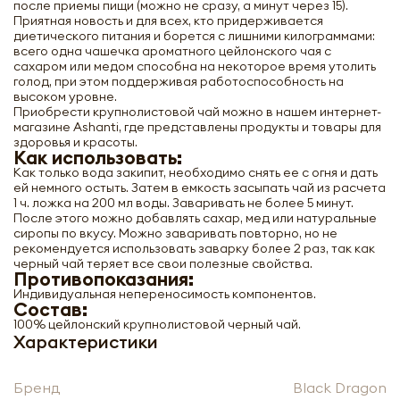
после приемы пищи (можно не сразу, а минут через 15).
Приятная новость и для всех, кто придерживается
диетического питания и борется с лишними килограммами:
всего одна чашечка ароматного цейлонского чая с
сахаром или медом способна на некоторое время утолить
голод, при этом поддерживая работоспособность на
высоком уровне.
Приобрести крупнолистовой чай можно в нашем интернет-
магазине Ashanti, где представлены продукты и товары для
здоровья и красоты.
Как использовать:
Как только вода закипит, необходимо снять ее с огня и дать
Крупнолистовой чай черный
ей немного остыть. Затем в емкость засыпать чай из расчета
цейлонский (black tea) Continent
1 ч. ложка на 200 мл воды. Заваривать не более 5 минут.
Ceylon | Континент Цейлон 80г
После этого можно добавлять сахар, мед или натуральные
сиропы по вкусу. Можно заваривать повторно, но не
-
+
рекомендуется использовать заварку более 2 раз, так как
черный чай теряет все свои полезные свойства.
Противопоказания:
Индивидуальная непереносимость компонентов.
Состав:
100% цейлонский крупнолистовой черный чай.
Характеристики
Нажимая кнопку «Оформить», я даю своё согласие
Бренд
Black Dragon
на обработку моих персональных данных, в