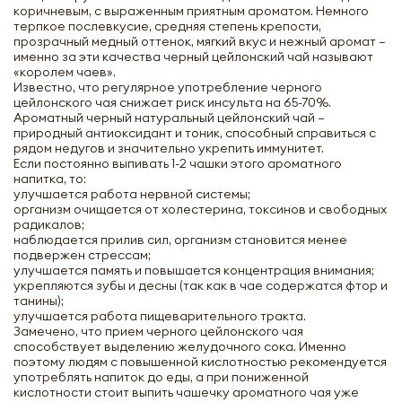
коричневым, с выраженным приятным ароматом. Немного
терпкое послевкусие, средняя степень крепости,
прозрачный медный оттенок, мягкий вкус и нежный аромат –
именно за эти качества черный цейлонский чай называют
«королем чаев».
Известно, что регулярное употребление черного
цейлонского чая снижает риск инсульта на 65-70%.
Ароматный черный натуральный цейлонский чай –
природный антиоксидант и тоник, способный справиться с
рядом недугов и значительно укрепить иммунитет.
Если постоянно выпивать 1-2 чашки этого ароматного
напитка, то:
улучшается работа нервной системы;
организм очищается от холестерина, токсинов и свободных
радикалов;
наблюдается прилив сил, организм становится менее
подвержен стрессам;
улучшается память и повышается концентрация внимания;
укрепляются зубы и десны (так как в чае содержатся фтор и
танины);
улучшается работа пищеварительного тракта.
Замечено, что прием черного цейлонского чая
способствует выделению желудочного сока. Именно
поэтому людям с повышенной кислотностью рекомендуется
употреблять напиток до еды, а при пониженной
кислотности стоит выпить чашечку ароматного чая уже