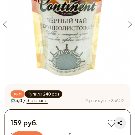
Хит!
Купили 240 раз
5,0 /
3 отзыва
Артикул:
723602
159 руб.
-
+