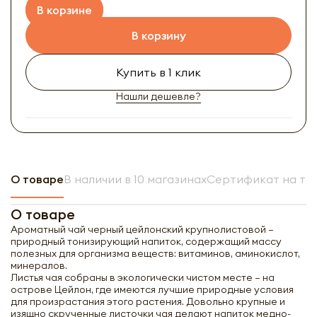
В корзине
В корзину
Купить в 1 клик
Нашли дешевле?
О товаре
В наличии в 10 магазинах
Сертификат на то
О товаре
Ароматный чай черный цейлонский крупнолистовой –
природный тонизирующий напиток, содержащий массу
полезных для организма веществ:
витаминов, аминокислот,
минералов
.
Листья чая собраны в экологически чистом месте – на
острове Цейлон, где имеются лучшие природные условия
для произрастания этого растения. Довольно крупные и
изящно скрученные листочки чая делают напиток медно-