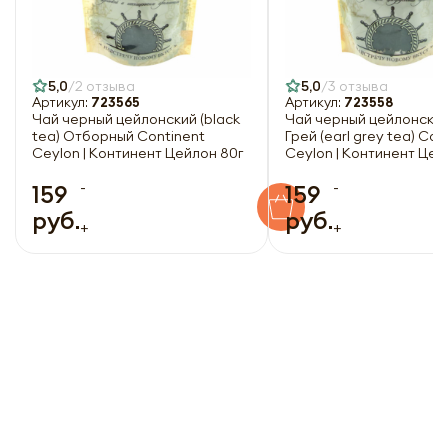
5,0
2 отзыва
5,0
3 отзыва
Артикул:
723565
Артикул:
723558
Чай черный цейлонский (black
Чай черный цейлонски
tea) Отборный Continent
Грей (earl grey tea) Con
Ceylon | Континент Цейлон 80г
Ceylon | Континент Цей
-
-
159
159
руб.
руб.
+
+