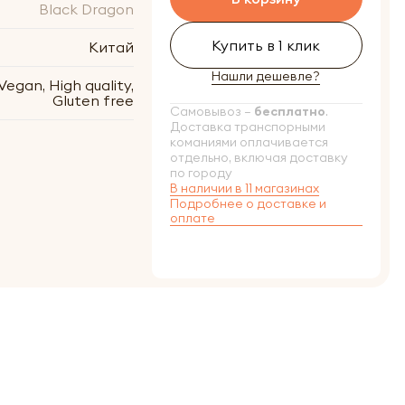
Black Dragon
Купить в 1 клик
Китай
Нашли дешевле?
Vegan, High quality,
Gluten free
Самовывоз –
бесплатно
.
Доставка транспорными
команиями оплачивается
отдельно, включая доставку
по городу
В наличии в 11 магазинах
Подробнее о доставке и
оплате