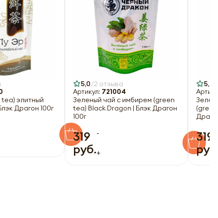
а
5,0
2 отзыва
5,0
0
Артикул:
721004
Артику
 tea) элитный
Зеленый чай с имбирем (green
Зелен
 Блэк Драгон 100г
tea) Black Dragon | Блэк Драгон
(green
100г
Драгон
-
319
319
руб.
руб
+