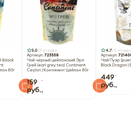
5,0
3 отзыва
4,7
3 отзыв
Артикул:
723558
Артикул:
72140
 (black
Чай черный цейлонский Эрл
Чай Пуэр (puer
nt
Грей (earl grey tea) Continent
Black Dragon |
лон 80г
Ceylon | Континент Цейлон 80г
-
449
-
159
руб.
+
руб.
+