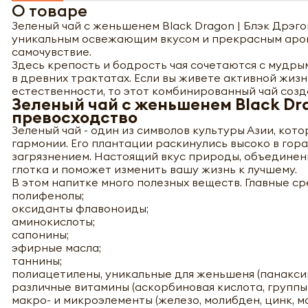
О товаре
Зеленый чай с женьшенем Black Dragon | Блэк Дрэго
уникальным освежающим вкусом и прекрасным аром
самочувствие.
Здесь крепость и бодрость чая сочетаются с мудр
в древних трактатах. Если вы живете активной жиз
естественности, то этот комбинированный чай созд
Зеленый чай с женьшенем Black Dra
превосходство
Зеленый чай - один из символов культуры Азии, кот
гармонии. Его плантации раскинулись высоко в гора
загрязнением. Настоящий вкус природы, объединен
глотка и поможет изменить вашу жизнь к лучшему.
В этом напитке много полезных веществ. Главные сре
полифенолы;
оксиданты флавоноиды;
аминокислоты;
сапонины;
эфирные масла;
таннины;
полиацетилены, уникальные для женьшеня (панаксин
различные витамины (аскорбиновая кислота, группы В, 
макро- и микроэлементы (железо, молибден, цинк, м