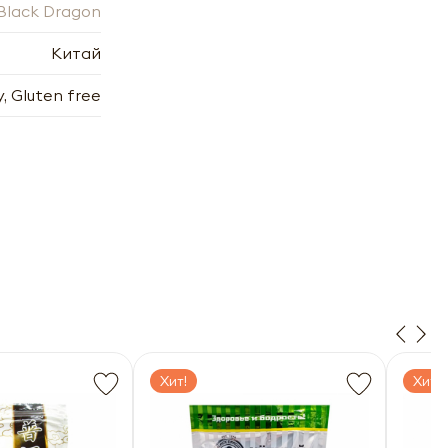
Black Dragon
х
Китай
7.2006
7.2006
y, Gluten free
Хит!
Хит!