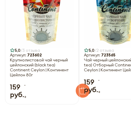
5,0
3 отзыва
5,0
2 отзыва
Артикул:
723602
Артикул:
723565
Крупнолистовой чай черный
Чай черный цейлонский
цейлонский (black tea)
tea) Отборный Contine
Continent Ceylon | Континент
Ceylon | Континент Цей
Цейлон 80г
-
159
-
159
руб.
+
руб.
+