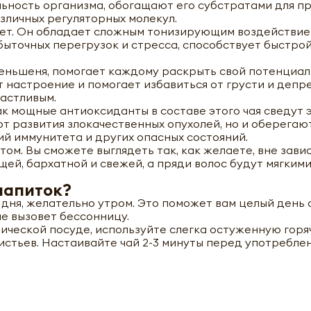
ьность организма, обогащают его субстратами для п
зличных регуляторных молекул.
лет. Он обладает сложным тонизирующим воздействие
быточных перегрузок и стресса, способствует быстро
еньшеня, помогает каждому раскрыть свой потенциал
т настроение и помогает избавиться от грусти и депр
частливым.
ак мощные антиоксиданты в составе этого чая сведут 
ют развития злокачественных опухолей, но и оберегаю
й иммунитета и других опасных состояний.
м. Вы сможете выглядеть так, как желаете, вне зави
ей, бархатной и свежей, а пряди волос будут мягкими
напиток?
дня, желательно утром. Это поможет вам целый день 
е вызовет бессонницу.
ической посуде, используйте слегка остуженную горя
Зеленый чай с женьшенем (green tea) Black Dragon | Блэк Д
листьев. Настаивайте чай 2-3 минуты перед употребле
100г
+