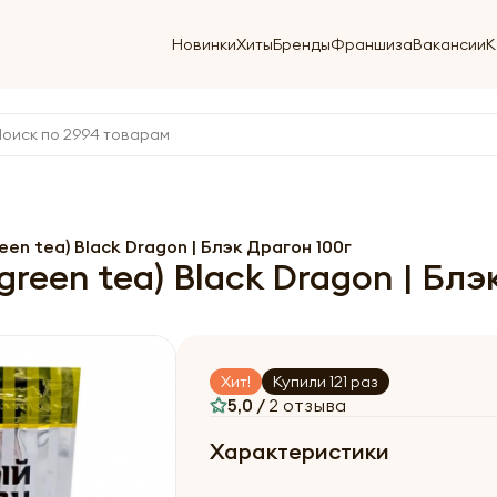
Новинки
Хиты
Бренды
Франшиза
Вакансии
К
en tea) Black Dragon | Блэк Драгон 100г
reen tea) Black Dragon | Блэ
Хит!
Купили 121 раз
5,0 /
2 отзыва
Характеристики