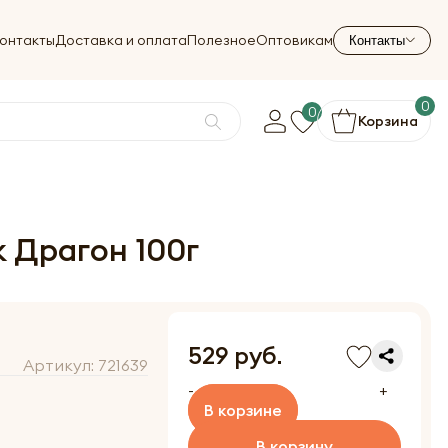
онтакты
Доставка и оплата
Полезное
Оптовикам
Контакты
0
0
Корзина
к Драгон 100г
529 руб.
Артикул:
721639
-
+
В корзине
В корзину