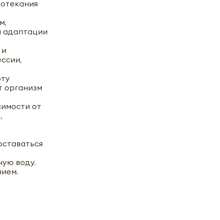
ротекания
м,
й адаптации
 и
ессии,
эту
т организм
симости от
,
оставаться
чую воду.
рагон
нием.