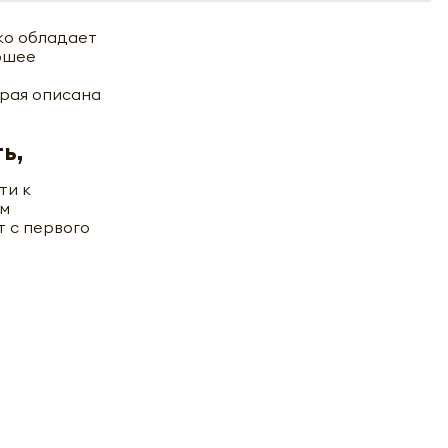
ько обладает
ошее
орая описана
ь,
ти к
ым
 с первого