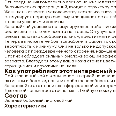
Эти соединения комплексно влияют на жизнедеятел
биохимических превращений, входят в структуру ра
Женьшень известен человечеству несколько тысяч 
стимулирует нервную систему и защищает ее от из
к новым условиям и задачам.
Зеленый чай усиливает стимулирующее действие ж
реализовать то, о чем всегда мечтаешь. Он улучшае
делает человека сообразительным, креативным и с
Теперь вы можете не бояться заболеть раком, так к
вероятность к минимуму. Они не только не допуска
человека от преждевременного старения, нарушени
Этот чай обладает сильным омолаживающим эффекто
возраста. Благодаря этому ваша кожа станет цветущ
струящимися и похожими на шелк.
Как употребляют этот интересный 
Пейте зеленый чай с женьшенем в первой половине 
активным и бодрым, повысит работоспособность и н
Заваривайте этот напиток в фарфоровой или керам
Для одной чашки достаточно взять 1 чайную ложку 
Состав
Зеленый байховый листовой чай.
Характеристики
-