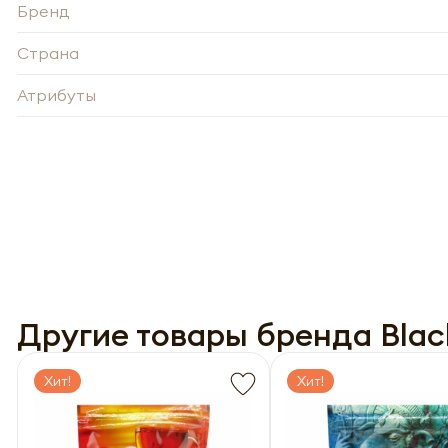
Бренд
Нажи
Страна
Нажи
перс
перс
года 
Атрибуты
года 
опре
опре
Запо
Запо
Другие товары бренда Blac
Хит!
Хит!