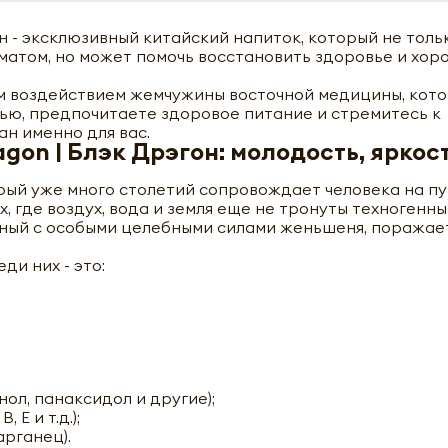
н - эксклюзивный китайский напиток, который не тол
атом, но может помочь восстановить здоровье и хор
ым воздействием жемчужины восточной медицины, кот
нью, предпочитаете здоровое питание и стремитесь к
ан именно для вас.
gon | Блэк Дрэгон: молодость, яркост
орый уже много столетий сопровождает человека на пу
х, где воздух, вода и земля еще не тронуты техногенн
ный с особыми целебными силами женьшеня, поражает
ди них - это:
ол, панаксидол и другие);
Е и т.д.);
арганец).