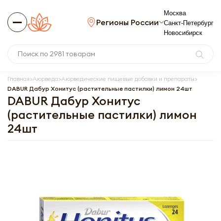
Москва
Регионы России
Санкт-Петербург
Новосибирск
Главная
Аюрведа
Аюрведические пищевые добавки и препараты
DABUR Дабур Хонитус (растительные пастилки) лимон 24шт
DABUR Дабур Хонитус
(растительные пастилки) лимон
24шт