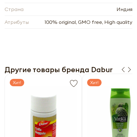
Страна
Индия
Атрибуты
100% original, GMO free, High quality
Другие товары бренда Dabur
DABUR Дабур Хонитус (растительные
Хит!
Хит!
пастилки) лимон 24шт
-
+