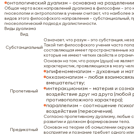
онтологический дуализм – основана на разделени
Общая черта всех направлений дуализма в философии – это м
гносеологии и антропологии в учении считают, что наиболе
видов этого философского направления – субстанциальный, п
гносеологический подход к дуалистичности.
Виды дуализма
Вид
Означает, что разум – это субстанция, не
Такой тип философского учения часто попа
Субстанциальный
составляющая имеет пространственные хар
которые не имеют четких свойств и ограни
Основан на том, что разум (душа) не явля
характеристик, проявляющихся в мозгу чел
эпифеноменализм – духовные и ма
окказионализм – любая взаимосвяз
вмешательству;
интеракционизм – материя и созн
Пропетивный
воздействие друг на друга (любой 
противоположного характера);
параллелизм – соотношение психол
воздействия (пересечения).
Согласно пропетивному дуализму, любые с
развитии и должном формировании тела.
Основан на теории об осмыслении окружаю
Предикатный
восприятие и познание требует одного или