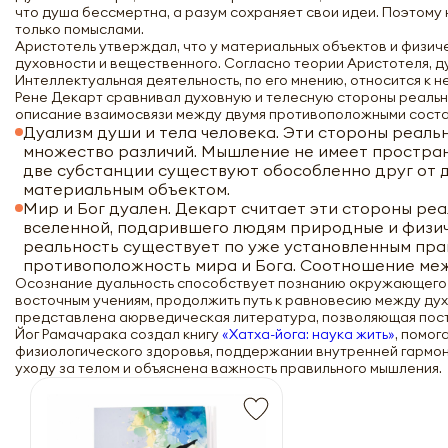
что душа бессмертна, а разум сохраняет свои идеи. Поэтому
только помыслами.
Аристотель утверждал, что у материальных объектов и физич
духовности и вещественного. Согласно теории Аристотеля, д
Интеллектуальная деятельность, по его мнению, относится к
Рене Декарт сравнивал духовную и телесную стороны реальнос
описание взаимосвязи между двумя противоположными состав
Дуализм души и тела человека. Эти стороны реал
множество различий. Мышление не имеет простран
две субстанции существуют обособленно друг от д
материальным объектом.
Мир и Бог дуален. Декарт считает эти стороны ре
вселенной, подарившего людям природные и физиче
реальность существует по уже установленным пра
противоположность мира и Бога. Соотношение меж
Осознание дуальность способствует познанию окружающего м
восточным учениям, продолжить путь к равновесию между дух
представлена аюрведическая литература, позволяющая пост
Йог Рамачарака создал книгу
«Хатха-йога: наука жить»
, помог
физиологического здоровья, поддержании внутренней гармони
уходу за телом и объяснена важность правильного мышления.