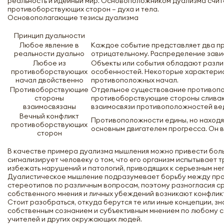
реальность и идейный мир. Основоположником дуализма считаю
противоборствующих сторон – духа и тела.
Основополагающие тезисы дуализма
Принцип дуальности
Любое явление в
Каждое событие представляет два про
реальности дуально
отрицательному. Распределение завис
Любое из
Объекты или события обладают разли
противоборствующих
особенностей. Некоторые характерист
начал двойственно
противоположных начал.
Противоборствующие
Отдельное существование противопо
стороны
противоборствующие стороны сливают
взаимосвязаны
взаимосвязи противоположностей вед
Вечный конфликт
Противоположности едины, но находят
противоборствующих
основным двигателем прогресса. Он в
сторон
В качестве примера дуализма мышления можно привести боль
сигнализирует человеку о том, что его организм испытывает 
избежать нарушений и патологий, приводящих к серьезным не
Дуалистическое мышление подразумевает борьбу между про
стереотипов по различным вопросам, поэтому разногласия с
собственного мнения и личных убеждений возникают конфлик
Стоит разобраться, откуда берутся те или иные концепции, з
собственным сознанием и субъективным мнением по любому со
учителей и других окружающих людей.