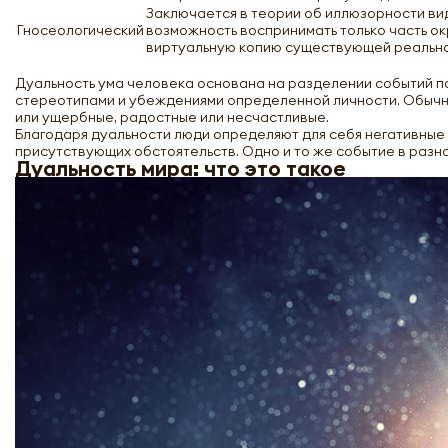
Заключается в теории об иллюзорности ви
Гносеологический
возможность воспринимать только часть о
виртуальную копию существующей реальнос
Дуальность ума человека основана на разделении событий п
стереотипами и убеждениями определенной личности. Обычно
или ущербные, радостные или несчастливые.
Благодаря дуальности люди определяют для себя негативные и
присутствующих обстоятельств. Одно и то же событие в разно
Дуальность мира: что это такое