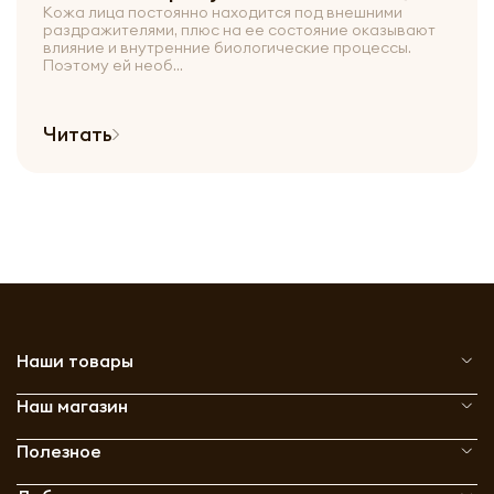
Кожа лица постоянно находится под внешними
раздражителями, плюс на ее состояние оказывают
влияние и внутренние биологические процессы.
Поэтому ей необ...
Читать
Наши товары
Наш магазин
Полезное