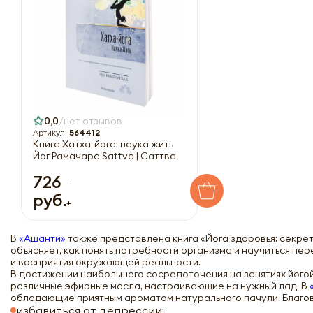
0,0
нет отзывов
Артикул:
564412
Книга Хатха-йога: наука жить
Йог Рамачара Sattva | Саттва
726
-
руб.
+
В
«Ашанти»
также представлена книга «Йога здоровья: секре
объясняет, как понять потребности организма и научиться пе
и восприятия окружающей реальности.
В достижении наибольшего сосредоточения на занятиях його
различные эфирные масла, настраивающие на нужный лад. В
обладающие приятным ароматом натурального пачули. Благов
избавиться от депрессии;