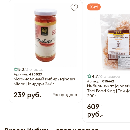
Хит!
5,0
3 отзыва
Артикул:
420027
4,7
6 отзывов
Маринованный имбирь (ginger)
Артикул:
015662
Midori | Мидори 246г
Имбирь цукат (ginger)
Thai Food King | Тай 
239 руб.
Распродано
200г
609
-
руб.
+