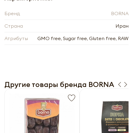
Бренд
BORNA
Страна
Иран
Атрибуты
GMO free, Sugar free, Gluten free, RAW
Финики сушеные с косточкой Hamoon
ТМ BORNA, 500г
-
+
Другие товары бренда BORNA
Нажимая кнопку «Оформить», я даю своё согласие
на обработку моих персональных данных, в
Нажимая кнопку «Отправить», я даю своё согласие