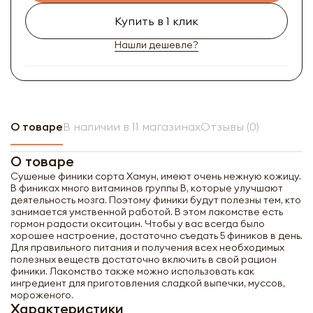
Купить в 1 клик
Нашли дешевле?
О товаре
В наличии в 11 магазинах
Отзывы (0)
О товаре
Сушеные финики сорта Хамун, имеют очень нежную кожицу.
В финиках много витаминов группы В, которые улучшают
деятельность мозга. Поэтому финики будут полезны тем, кто
занимается умственной работой. В этом лакомстве есть
гормон радости окситоцин. Чтобы у вас всегда было
хорошее настроение, достаточно съедать 5 фиников в день.
Для правильного питания и получения всех необходимых
полезных веществ достаточно включить в свой рацион
финики. Лакомство также можно использовать как
ингредиент для приготовления сладкой выпечки, муссов,
мороженого.
Характеристики