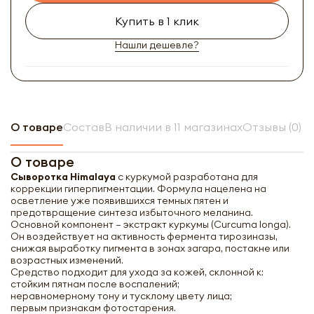
Купить в 1 клик
Нашли дешевле?
О товаре
Состав
В наличии в 11 магазинах
Отзывы (0)
О товаре
Сыворотка Himalaya
с куркумой разработана для
коррекции гиперпигментации. Формула нацелена на
осветление уже появившихся темных пятен и
предотвращение синтеза избыточного меланина.
Основной компонент — экстракт куркумы (Curcuma longa).
Он воздействует на активность фермента тирозиназы,
снижая выработку пигмента в зонах загара, постакне или
возрастных изменений.
Средство подходит для ухода за кожей, склонной к:
стойким пятнам после воспалений;
неравномерному тону и тусклому цвету лица;
первым признакам фотостарения.