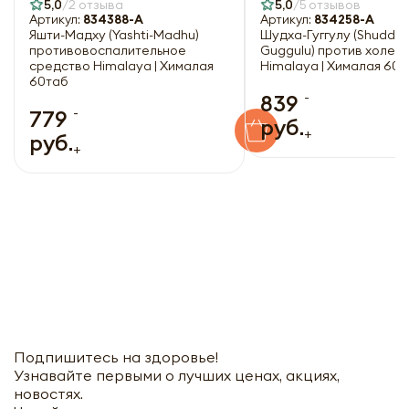
5,0
2 отзыва
5,0
5 отзывов
Артикул:
834388-A
Артикул:
834258-A
Яшти-Мадху (Yashti-Madhu)
Шудха-Гуггулу (Shuddha
противовоспалительное
Guggulu) против холес
средство Himalaya | Хималая
Himalaya | Хималая 60 
60таб
-
839
-
779
руб.
+
руб.
+
Подпишитесь на здоровье!
Узнавайте первыми о лучших ценах, акциях,
новостях.