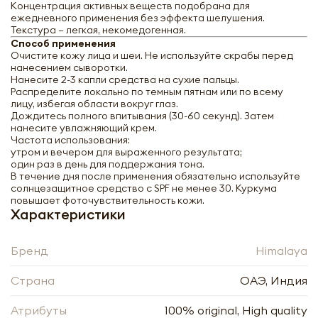
Концентрация активных веществ подобрана для
ежедневного применения без эффекта шелушения.
Текстура — легкая, некомедогенная.
Способ применения
Очистите кожу лица и шеи. Не используйте скрабы перед
нанесением сыворотки.
Нанесите 2-3 капли средства на сухие пальцы.
Распределите локально по темным пятнам или по всему
лицу, избегая области вокруг глаз.
Дождитесь полного впитывания (30-60 секунд). Затем
нанесите увлажняющий крем.
Частота использования:
утром и вечером для выраженного результата;
один раз в день для поддержания тона.
В течение дня после применения обязательно используйте
солнцезащитное средство с SPF не менее 30. Куркума
повышает фоточувствительность кожи.
Характеристики
Бренд
Himalaya
Страна
ОАЭ, Индия
Himalaya Сыворотка с куркумой против
темных пятен 30мл
Атрибуты
100% original, High quality