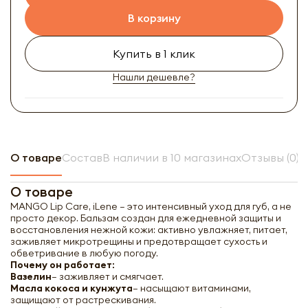
В корзину
Купить в 1 клик
Нашли дешевле?
О товаре
Состав
В наличии в 10 магазинах
Отзывы (0)
О товаре
MANGO Lip Care, iLene — это интенсивный уход для губ, а не
просто декор. Бальзам создан для ежедневной защиты и
восстановления нежной кожи: активно увлажняет, питает,
заживляет микротрещины и предотвращает сухость и
обветривание в любую погоду.
Почему он работает:
Вазелин
— заживляет и смягчает.
Масла кокоса и кунжута
— насыщают витаминами,
защищают от растрескивания.