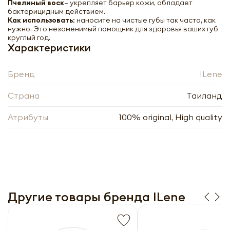
Пчелиный воск
— укрепляет барьер кожи, обладает
бактерицидным действием.
Как использовать:
наносите на чистые губы так часто, как
нужно. Это незаменимый помощник для здоровья ваших губ
круглый год.
Характеристики
Бренд
ILene
Страна
Таиланд
Атрибуты
100% original, High quality
ILENE Lip Care Mango Увлажняющий
бальзам для губ Манго 5г
-
+
Другие товары бренда ILene