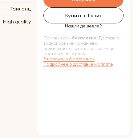
Таиланд
Купить в 1 клик
, High quality
Нашли дешевле?
Самовывоз –
бесплатно
. Доставка
транспорными команиями
оплачивается отдельно, включая
доставку по городу
В наличии в 8 магазинах
Подробнее о доставке и оплате