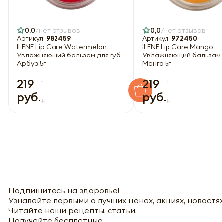
0,0
нет отзывов
0,0
нет отзывов
Артикул:
982459
Артикул:
972450
ILENE Lip Care Watermelon
ILENE Lip Care Mango
Увлажняющий бальзам для губ
Увлажняющий бальзам 
Арбуз 5г
Манго 5г
-
-
219
219
руб.
руб.
+
+
Подпишитесь на здоровье!
Узнавайте первыми о лучших ценах, акциях, новостях
Читайте наши рецепты, статьи.
Получайте бесплатные