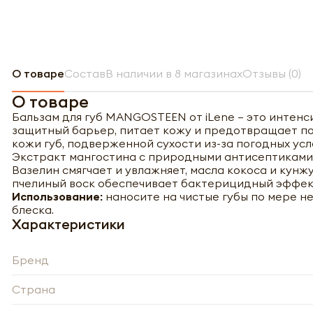
О товаре
Состав
В наличии в 8 магазинах
Отзывы (0)
О товаре
Бальзам для губ MANGOSTEEN от iLene — это интенс
защитный барьер, питает кожу и предотвращает пот
кожи губ, подверженной сухости из-за погодных усл
Экстракт мангостина с природными антисептиками
Вазелин смягчает и увлажняет, масла кокоса и кун
пчелиный воск обеспечивает бактерицидный эффек
Использование:
наносите на чистые губы по мере н
блеска.
Характеристики
Бренд
Страна