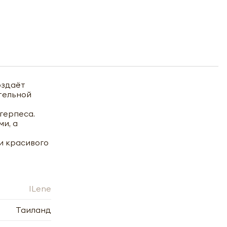
оздаёт
тельной
герпеса.
и, а
и красивого
ILene
Таиланд