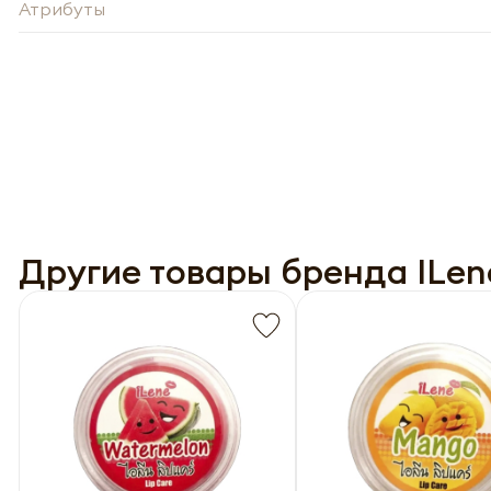
Атрибуты
-
Нажи
Нажи
перс
Другие товары бренда ILen
перс
года 
года 
опре
опре
Запо
Запо