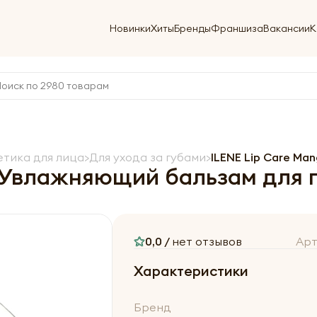
Новинки
Хиты
Бренды
Франшиза
Вакансии
К
тика для лица
Для ухода за губами
ILENE Lip Care Ma
 Увлажняющий бальзам для г
0,0 /
нет отзывов
Арт
Характеристики
Бренд