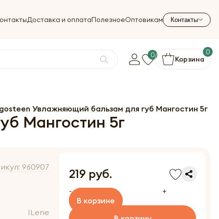
онтакты
Доставка и оплата
Полезное
Оптовикам
Контакты
0
0
Корзина
ngosteen Увлажняющий бальзам для губ Мангостин 5г
уб Мангостин 5г
икул:
960907
219 руб.
-
+
В корзине
ILene
В корзину