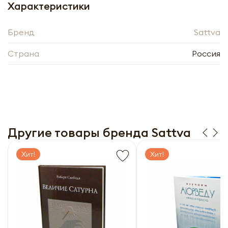
Характеристики
Бренд
Sattva
Страна
Россия
Книга Домашние средства Аюрведы,
Весант Лад Sattva | Саттва
Другие товары бренда Sattva
-
+
Хит!
Хит!
Нажимая кнопку «Оформить», я даю своё согласие