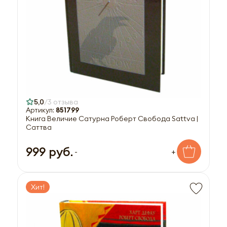
5,0
3 отзыва
Артикул:
851799
Книга Величие Сатурна Роберт Свобода Sattva |
Саттва
999 руб.
-
+
Хит!