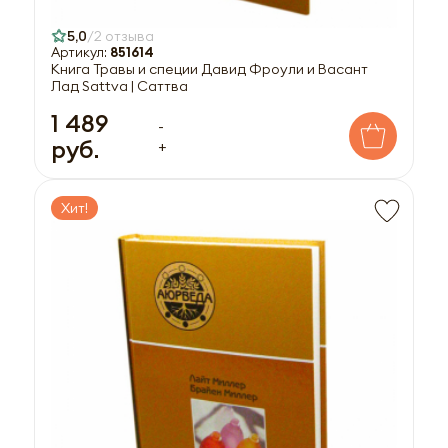
5,0
2 отзыва
Артикул:
851614
Книга Травы и специи Давид Фроули и Васант
Лад Sattva | Саттва
1 489
-
руб.
+
Хит!