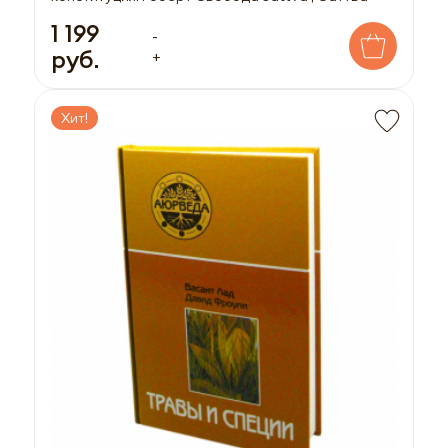
1 199
-
руб.
+
Хит!