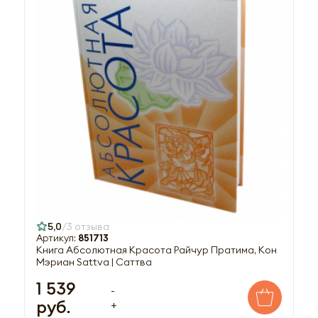
5,0
3 отзыва
Артикул:
851713
Книга Абсолютная Красота Райчур Пратима, Кон
Мэриан Sattva | Саттва
1 539
-
руб.
+