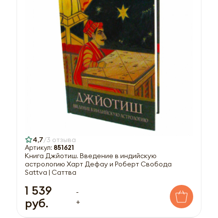
4,7
3 отзыва
Артикул:
851621
Книга Джйотиш. Введение в индийскую
астрологию Харт Дефау и Роберт Свобода
Sattva | Саттва
1 539
-
руб.
+