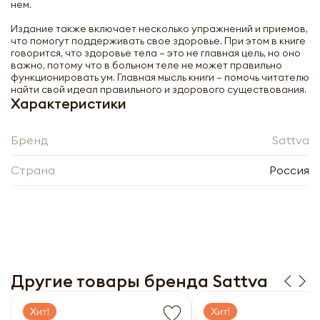
нем.
Издание также включает несколько упражнений и приемов,
что помогут поддерживать свое здоровье. При этом в книге
говорится, что здоровье тела – это не главная цель, но оно
важно, потому что в больном теле не может правильно
функционировать ум. Главная мысль книги – помочь читателю
найти свой идеал правильного и здорового существования.
Характеристики
Бренд
Sattva
Страна
Россия
Книга Хатха Йога - философия физ.
благосостояния Йог Рамачарака
Publishing Dementieva | Паблишинг
Дементьева
-
+
Другие товары бренда Sattva
Хит!
Хит!