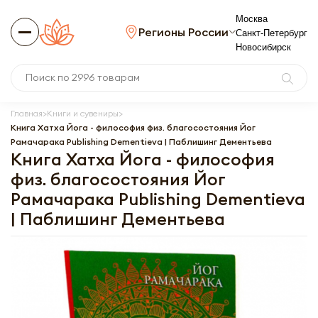
Москва
Регионы России
Санкт-Петербург
Новосибирск
Главная
Книги и сувениры
Книга Хатха Йога - философия физ. благосостояния Йог
Рамачарака Publishing Dementieva | Паблишинг Дементьева
Книга Хатха Йога - философия
физ. благосостояния Йог
Рамачарака Publishing Dementieva
| Паблишинг Дементьева