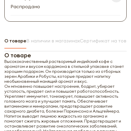
Распродано
О товаре
В наличии в магазинах
Сертификат на това
О товаре
Высококачественный растворимый индийский кофе с
ароматом и вкусом кардамона в стильной упаковке станет
хорошим подарком. Он производится только из отборных
зерен Арабики и Робусты, которые придают напитку
необыкновенный манящий аромат и вкус.
Он мгновенно повышает настроение, бодрит, убирает
усталость, придает сил и повышает работоспособность.
Укрепляет иммунитет, тонизирует, повышает активность
головного мозга и улучшает память. Обеспечивает
витаминами и минералами, предотвращает развитие
сахарного диабета, болезни Паркинсона и Альцгеймера.
Напиток выводит лишнюю жидкость из организма и
помогает сжигать жировые отложения. Предотвращает и
останавливает развитие онкологических заболеваний,