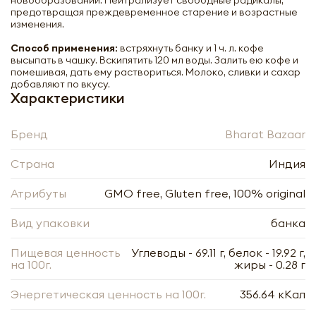
новообразований. Нейтрализует свободные радикалы,
предотвращая преждевременное старение и возрастные
изменения.
Способ применения:
встряхнуть банку и 1 ч. л. кофе
высыпать в чашку. Вскипятить 120 мл воды. Залить ею кофе и
помешивая, дать ему раствориться. Молоко, сливки и сахар
добавляют по вкусу.
Характеристики
Бренд
Bharat Bazaar
Страна
Индия
Атрибуты
GMO free, Gluten free, 100% original
Вид упаковки
банка
Пищевая ценность
Углеводы - 69.11 г, белок - 19.92 г,
Кофе натуральный со вкусом
на 100г.
жиры - 0.28 г
кардамона natural instant flavoured
coffee&quot;Cardamom&quot; Bharat
Bazaar | Бхарат Базар 100г
Энергетическая ценность на 100г.
356.64 кКал