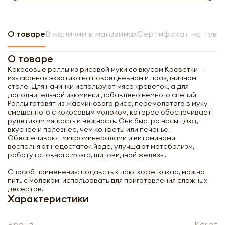
О товаре
В наличии в магазинах
Сертификат на това
О товаре
Кокосовые роллы из рисовой муки со вкусом Креветки –
изысканная экзотика на повседневном и праздничном
столе. Для начинки используют мясо креветок, а для
дополнительной изюминки добавлено немного специй.
Роллы готовят из жасминового риса, перемолотого в муку,
смешанного с кокосовым молоком, которое обеспечивает
рулетикам мягкость и нежность. Они быстро насыщают,
вкуснее и полезнее, чем конфеты или печенье.
Обеспечивают микроминералами и витаминами,
восполняют недостаток йода, улучшают метаболизм,
работу головного мозга, щитовидной железы.
Способ применения: подавать к чаю, кофе, какао, можно
пить с молоком, использовать для приготовления сложных
десертов.
Характеристики
Бренд
Kaset