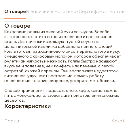
О товаре
В наличии в магазинах
Сертификат на това
О товаре
Кокосовые роллы из рисовой муки со вкусом Васаби –
изысканная экзотика на повседневном и праздничном
столе. Для начинки используют густой соус, а для
дополнительной изюминки добавлено немного специй.
Роллы готовят из жасминового риса, перемолотого в муку,
смешанного с кокосовым молоком, которое обеспечивает
рулетикам мягкость и нежность. Роллы быстро насыщают,
вкуснее и полезнее, чем конфеты или печенье, с легкой
остротой, схожей с хреном. Они восполняют недостаток
витаминов, улучшают настроение, память, работу
головного мозга и пищеварение, ускоряют метаболизм.
Способ применения: подавать к чаю, кофе, какао, можно
пить с молоком, использовать для приготовления сложных
десертов.
Характеристики
Бренд
Kaset