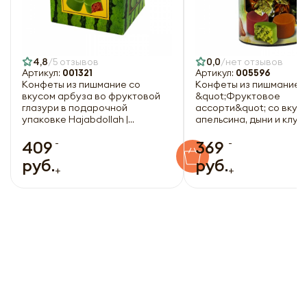
4,8
5 отзывов
0,0
нет отзывов
Артикул:
001321
Артикул:
005596
Конфеты из пишмание со
Конфеты из пишмание
вкусом арбуза во фруктовой
&quot;Фруктовое
глазури в подарочной
ассорти&quot; со вкус
упаковке Hajabdollah |
апельсина, дыни и клуб
Хаджабдола 300г
глазури Hajabdollah |
-
-
Хаджабдола 200г
409
369
руб.
руб.
+
+