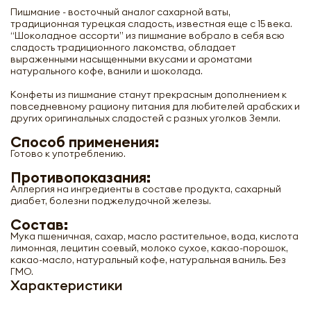
Пишмание - восточный аналог сахарной ваты,
традиционная турецкая сладость, известная еще с 15 века.
“Шоколадное ассорти” из пишмание вобрало в себя всю
сладость традиционного лакомства, обладает
выраженными насыщенными вкусами и ароматами
натурального кофе, ванили и шоколада.
Конфеты из пишмание станут прекрасным дополнением к
повседневному рациону питания для любителей арабских и
других оригинальных сладостей с разных уголков Земли.
Способ применения:
Готово к употреблению.
Противопоказания:
Аллергия на ингредиенты в составе продукта, сахарный
диабет, болезни поджелудочной железы.
Состав:
Мука пшеничная, сахар, масло растительное, вода, кислота
лимонная, лецитин соевый, молоко сухое, какао-порошок,
какао-масло, натуральный кофе, натуральная ваниль. Без
ГМО.
Характеристики
Конфеты из пишмание