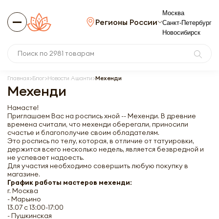
Москва
Регионы России
Санкт-Петербург
Новосибирск
Главная
Блог
Новости Ашанти
Мехенди
Мехенди
Намасте!
Приглашаем Вас на роспись хной -- Мехенди. В древние
времена считали, что мехенди оберегали, приносили
счастье и благополучие своим обладателям.
Это роспись по телу, которая, в отличие от татуировки,
держится всего несколько недель, является безвредной и
не успевает надоесть.
Для участия необходимо совершить любую покупку в
магазине.
График работы мастеров мехенди:
г. Москва
- Марьино
13.07 с 13:00-17:00
- Пушкинская