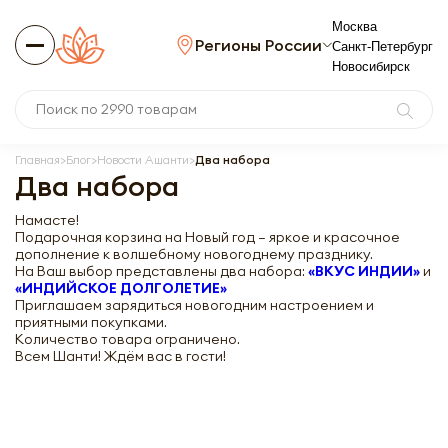
Москва
Регионы России
Санкт-Петербург
Новосибирск
Главная
Блог
Новости Ашанти
Два набора
Два набора
Намасте!
Подарочная корзина на Новый год – яркое и красочное
дополнение к волшебному новогоднему празднику.
На Ваш выбор представлены два набора:
«ВКУС ИНДИИ»
и
«ИНДИЙСКОЕ ДОЛГОЛЕТИЕ»
Приглашаем зарядиться новогодним настроением и
приятными покупками.
Количество товара ограничено.
Всем Шанти! Ждём вас в гости!