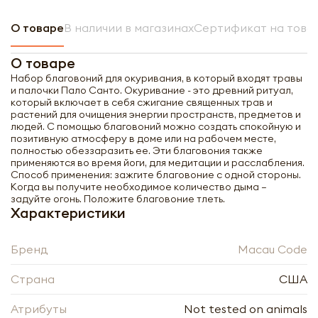
О товаре
В наличии в магазинах
Сертификат на това
О товаре
Набор благовоний для окуривания, в который входят травы
и палочки Пало Санто. Окуривание - это древний ритуал,
который включает в себя сжигание священных трав и
растений для очищения энергии пространств, предметов и
людей. С помощью благовоний можно создать спокойную и
позитивную атмосферу в доме или на рабочем месте,
полностью обеззаразить ее. Эти благовония также
применяются во время йоги, для медитации и расслабления.
Способ применения: зажгите благовоние с одной стороны.
Когда вы получите необходимое количество дыма –
задуйте огонь. Положите благовоние тлеть.
Характеристики
Бренд
Macau Code
Страна
США
Атрибуты
Not tested on animals