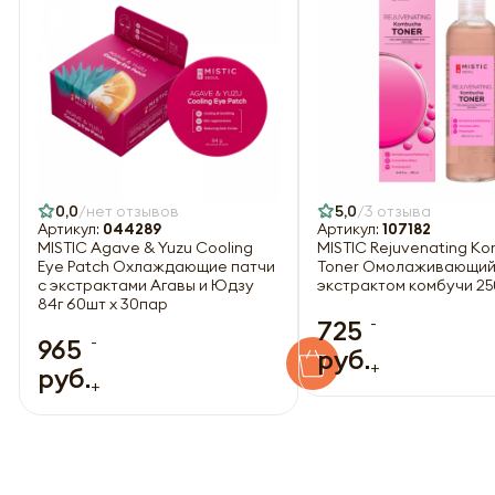
0,0
нет отзывов
5,0
3 отзыва
Артикул:
044289
Артикул:
107182
MISTIC Agave & Yuzu Cooling
MISTIC Rejuvenating K
Eye Patch Охлаждающие патчи
Toner Омолаживающий
с экстрактами Агавы и Юдзу
экстрактом комбучи 2
84г 60шт х 30пар
-
725
-
965
руб.
+
руб.
+