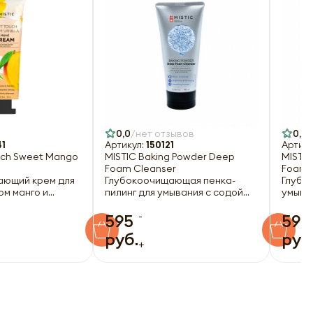
0,0
нет отзывов
0,0
1
Артикул:
150121
Артику
ouch Sweet Mango
MISTIC Baking Powder Deep
MISTIC
Foam Cleanser
Foam 
ающий крем для
Глубокоочищающая пенка-
Глубо
ом манго и
пилинг для умывания с содой
умыва
л
180мл
(витам
-
595
595
руб.
руб
+