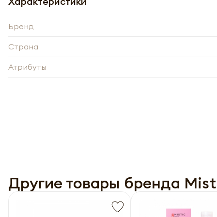
Характеристики
Бренд
Страна
Атрибуты
-
Нажи
Нажи
перс
перс
года 
года 
опре
опре
Запо
Другие товары бренда Mist
Запо