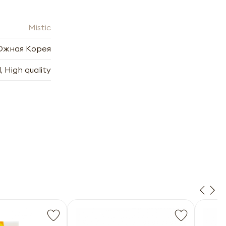
Mistic
жная Корея
для
, High quality
х
7.2006
7.2006