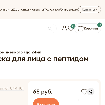
онтакты
Доставка и оплата
Полезное
Оптовикам
Контакты
0
0
Корзина
дом змеиного яда 24мл
аска для лица с пептидом
икул:
044401
65 руб.
-
+
В корзине