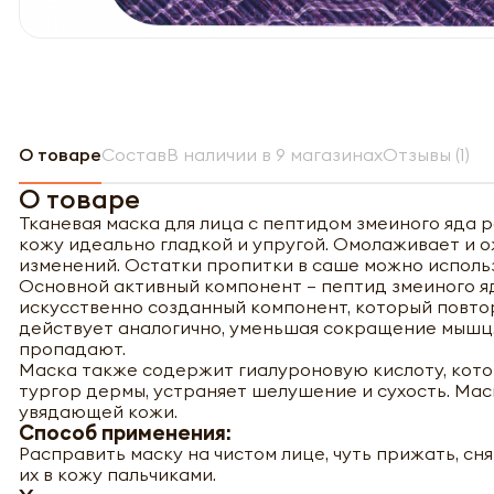
О товаре
Состав
В наличии в 9 магазинах
Отзывы (1)
О товаре
Тканевая маска для лица с пептидом змеиного яда 
кожу идеально гладкой и упругой. Омолаживает и о
изменений. Остатки пропитки в саше можно использ
Основной активный компонент – пептид змеиного яд
искусственно созданный компонент, который повто
действует аналогично, уменьшая сокращение мышц,
пропадают.
Маска также содержит гиалуроновую кислоту, кото
тургор дермы, устраняет шелушение и сухость. Мас
увядающей кожи.
Способ применения:
Расправить маску на чистом лице, чуть прижать, сня
их в кожу пальчиками.