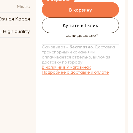
Mistic
В корзину
жная Корея
Купить в 1 клик
, High quality
Нашли дешевле?
Самовывоз –
бесплатно
. Доставка
транспорными команиями
оплачивается отдельно, включая
доставку по городу
В наличии в 9 магазинах
Подробнее о доставке и оплате