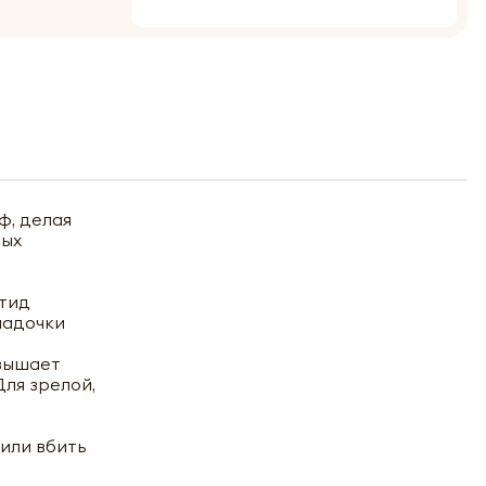
ф, делая
ных
птид
ладочки
овышает
ля зрелой,
 или вбить