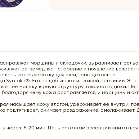
расправляет морщины и складочки, выравнивает релье
живляет ее, замедляет старение и появление возраст
овать как сыворотку для шеи, зоны декольте.
а Syn-ake®. Его не добывают из живой рептилии. Это
ряет ее молекулярную структуру токсина гадюки. Пе
 благодаря чему кожа расправляется, и морщины и ск
рая насыщает кожу влагой, удерживает ее внутри, п
ка подтягивает, снимает раздражение, омолаживает. Д
ть через 15-20 мин. Дать остаткам эссенции впитаться