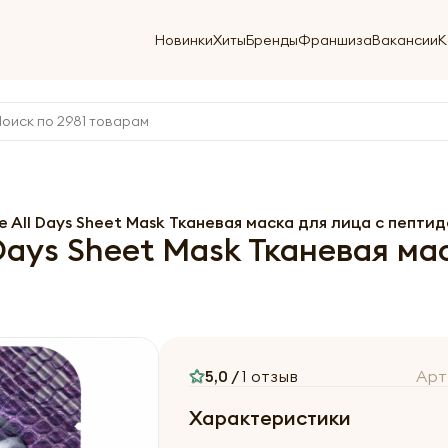
Новинки
Хиты
Бренды
Франшиза
Вакансии
К
de All Days Sheet Mask Тканевая маска для лица с пепти
 Days Sheet Mask Тканевая м
5,0 /
1 отзыв
Арт
Характеристики