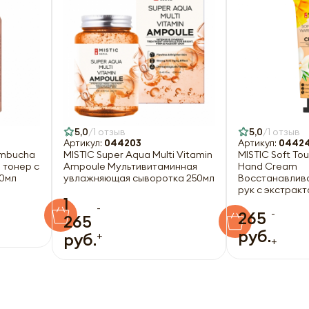
5,0
1 отзыв
5,0
1 отзыв
Артикул:
044203
Артикул:
04424
ombucha
MISTIC Super Aqua Multi Vitamin
MISTIC Soft T
 тонер с
Ampoule Мультивитаминная
Hand Cream
50мл
увлажняющая сыворотка 250мл
Восстанавлив
рук с экстракт
1
маслом ши 50м
-
-
265
265
руб.
+
руб.
+