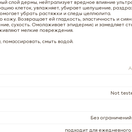
ый слой дермы, нейтрализует вредное влияние ультр
ацию клеток, увлажняет, убирает шелушение, раздра
омогает убрать растяжки и следы целлюлита.
 кожу. Возвращает ей гладкость, эластичность и сиян
ие, сухость. Омолаживает эпидермис и замедляет ст
заживляют мелкие повреждения.
), помассировать, смыть водой.
A
Not test
Без ограничений
подходит для ежедневного