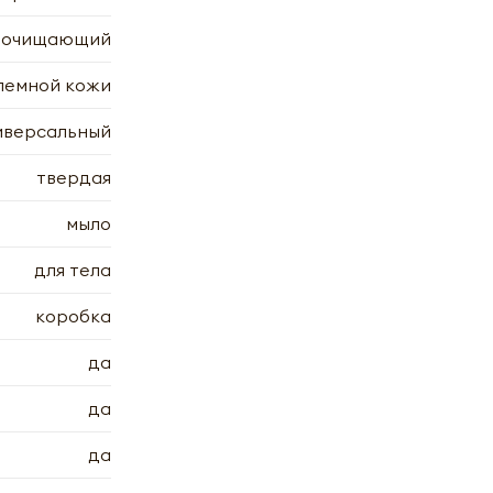
, очищающий
 | Ааша
лемной кожи
иверсальный
твердая
мыло
х
7.2006
7.2006
для тела
коробка
да
да
да