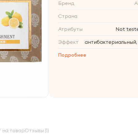
Бренд
A
Страна
Атрибуты
Not test
Эффект
антибактериальный
Подробнее
 на товар
Отзывы (1)