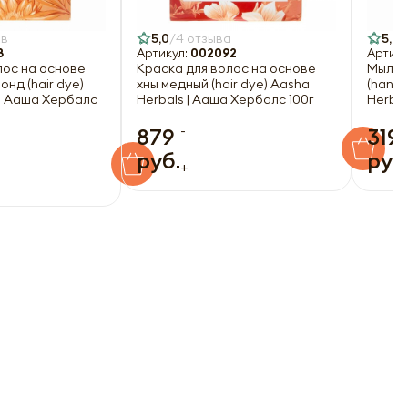
ов
5,0
4 отзыва
5,0
8
Артикул:
002092
Артику
лос на основе
Краска для волос на основе
Мыло 
онд (hair dye)
хны медный (hair dye) Aasha
(hand
 | Ааша Хербалс
Herbals | Ааша Хербалс 100г
Herbal
-
879
319
руб.
руб
+