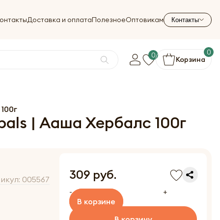
онтакты
Доставка и оплата
Полезное
Оптовикам
Контакты
0
0
Корзина
 100г
als | Ааша Хербалс 100г
309 руб.
икул:
005567
-
+
В корзине
В корзину