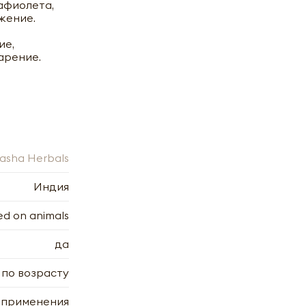
афиолета,
жение.
ие,
арение.
asha Herbals
Индия
ed on animals
да
 по возрасту
 применения