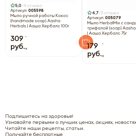
5,0
4 отзыва
Артикул:
005598
4,7
3 отзыва
Мыло ручной работы Кокос
Артикул:
005079
(handmade soap) Aasha
Мыло HerbаlMix с санд
Herbals | Ааша Хербалс 100г
трифалой (soap) Aasha
| Ааша Хербалс 75г
-
309
-
179
руб.
+
руб.
+
Подпишитесь на здоровье!
Узнавайте первыми о лучших ценах, акциях, новостях
Читайте наши рецепты, статьи.
Получайте бесплатные