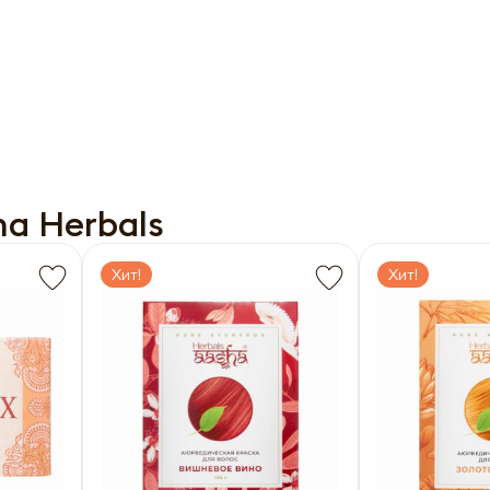
a Herbals
Хит!
Хит!