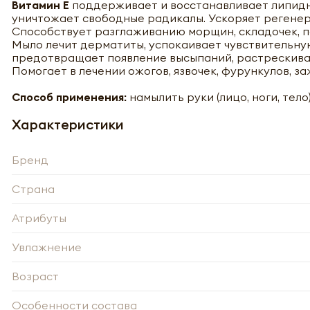
Витамин Е
поддерживает и восстанавливает липидн
уничтожает свободные радикалы. Ускоряет регенер
Способствует разглаживанию морщин, складочек, п
Мыло лечит дерматиты, успокаивает чувствительную
предотвращает появление высыпаний, растрескиван
Помогает в лечении ожогов, язвочек, фурункулов, 
Способ применения:
намылить руки (лицо, ноги, тело
Характеристики
Бренд
Страна
Атрибуты
Увлажнение
Возраст
Особенности состава