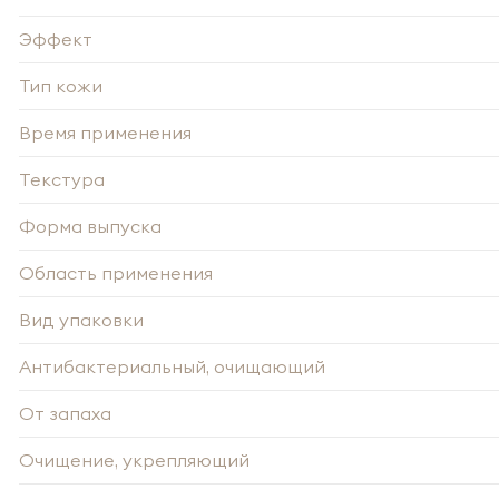
Эффект
Тип кожи
Время применения
-
Текстура
Форма выпуска
Нажи
Нажи
перс
перс
года 
Область применения
года 
опре
опре
Запо
Вид упаковки
Запо
Антибактериальный, очищающий
От запаха
Очищение, укрепляющий