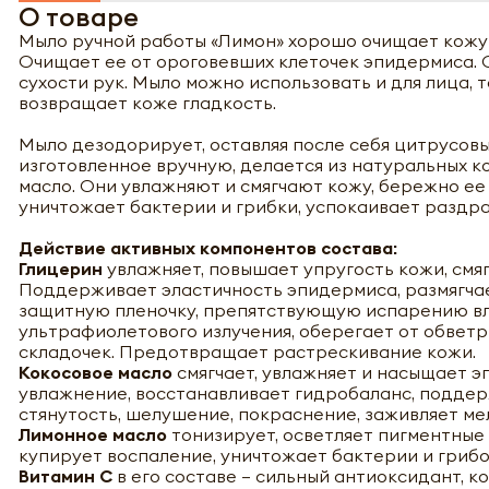
О товаре
Мыло ручной работы «Лимон» хорошо очищает кожу о
Очищает ее от ороговевших клеточек эпидермиса. 
сухости рук. Мыло можно использовать и для лица, т
возвращает коже гладкость.
Мыло дезодорирует, оставляя после себя цитрусов
изготовленное вручную, делается из натуральных к
масло. Они увлажняют и смягчают кожу, бережно е
уничтожает бактерии и грибки, успокаивает раздр
Действие активных компонентов состава:
Глицерин
увлажняет, повышает упругость кожи, смя
Поддерживает эластичность эпидермиса, размягчает
защитную пленочку, препятствующую испарению вла
ультрафиолетового излучения, оберегает от обветр
складочек. Предотвращает растрескивание кожи.
Кокосовое масло
смягчает, увлажняет и насыщает 
увлажнение, восстанавливает гидробаланс, поддер
стянутость, шелушение, покраснение, заживляет м
Лимонное масло
тонизирует, осветляет пигментные
купирует воспаление, уничтожает бактерии и грибо
Витамин С
в его составе – сильный антиоксидант, 