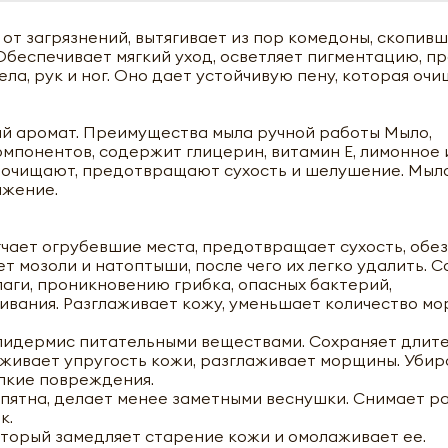
т загрязнений, вытягивает из пор комедоны, скопивш
Обеспечивает мягкий уход, осветляет пигментацию, п
ела, рук и ног. Оно дает устойчивую пену, которая очи
ый аромат. Преимущества мыла ручной работы Мыло,
омпонентов, содержит глицерин, витамин Е, лимонное 
е очищают, предотвращают сухость и шелушение. Мыл
ажение.
гчает огрубевшие места, предотвращает сухость, обе
 мозоли и натоптыши, после чего их легко удалить. С
ги, проникновению грибка, опасных бактерий,
ивания. Разглаживает кожу, уменьшает количество м
эпидермис питательными веществами. Сохраняет длит
живает упругость кожи, разглаживает морщины. Убир
елкие повреждения.
 пятна, делает менее заметными веснушки. Снимает р
к.
который замедляет старение кожи и омолаживает ее.