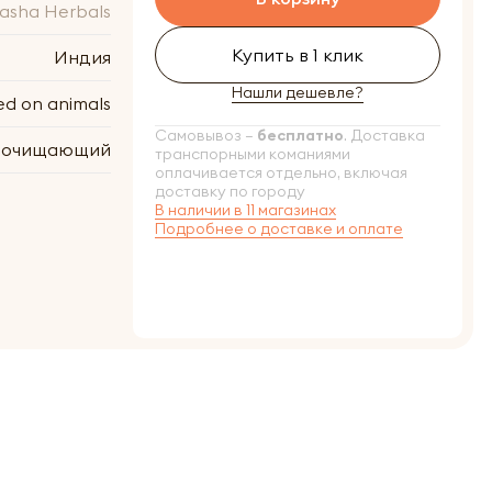
asha Herbals
Купить в 1 клик
Индия
Нашли дешевле?
ed on animals
Самовывоз –
бесплатно
. Доставка
, очищающий
транспорными команиями
оплачивается отдельно, включая
доставку по городу
В наличии в 11 магазинах
Подробнее о доставке и оплате