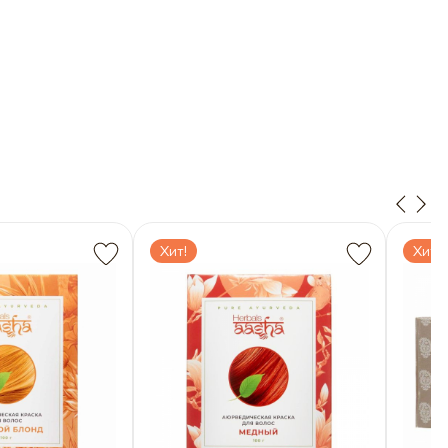
Хит!
Хит!