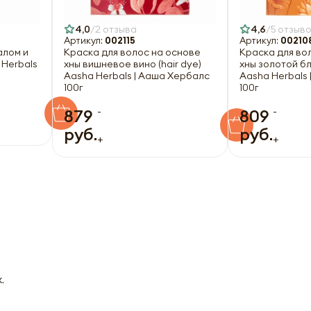
4,0
2 отзыва
4,6
5 отзыв
Артикул:
002115
Артикул:
00210
алом и
Краска для волос на основе
Краска для во
 Herbals
хны вишневое вино (hair dye)
хны золотой бл
Aasha Herbals | Ааша Хербалс
Aasha Herbals
100г
100г
-
-
879
809
руб.
руб.
+
+
.