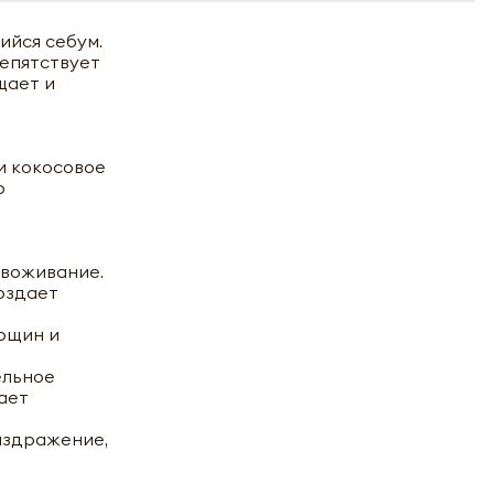
ийся себум.
репятствует
щает и
и кокосовое
о
звоживание.
оздает
орщин и
ельное
ает
аздражение,