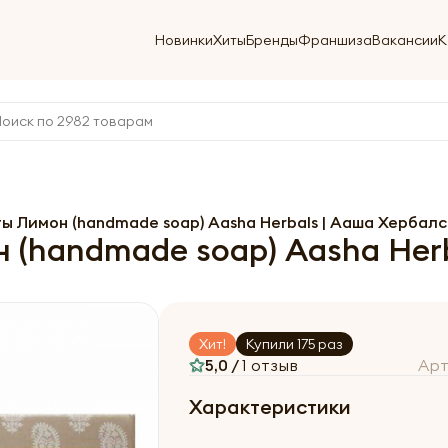
Новинки
Хиты
Бренды
Франшиза
Вакансии
К
 Лимон (handmade soap) Aasha Herbals | Ааша Хербалс
(handmade soap) Aasha Herb
Хит!
Купили 175 раз
5,0 /
1 отзыв
Арт
Характеристики