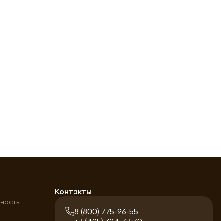
а
Контакты
ьность
8 (800) 775-96-55
+7 (495) 324-77-70