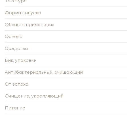
Текстура
перс
года 
года 
опре
опре
Запо
Форма выпуска
Запо
Область применения
Основа
Средства
Вид упаковки
Антибактериальный, очищающий
От запаха
Очищение, укрепляющий
Питание