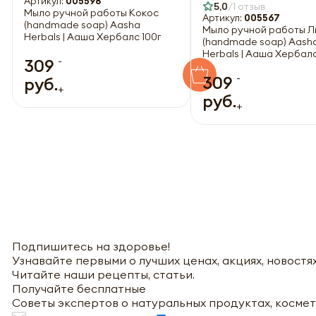
Артикул:
005598
5,0
1 отзыв
Мыло ручной работы Кокос
Артикул:
005567
(handmade soap) Aasha
Мыло ручной работы Л
Herbals | Ааша Хербалс 100г
(handmade soap) Aash
Herbals | Ааша Хербалс
-
309
-
309
руб.
+
руб.
+
Подпишитесь на здоровье!
Узнавайте первыми о лучших ценах, акциях, новостях
Читайте наши рецепты, статьи.
Получайте бесплатные
Советы экспертов о натуральных продуктах, космет