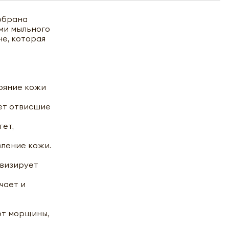
собрана
ми мыльного
не, которая
ояние кожи
ает отвисшие
ет,
ление кожи.
ивизирует
чает и
ют морщины,