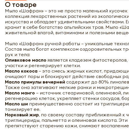
О товаре
Мыло «Шафран» – это не просто маленький кусочек 
коллекция лекарственных растений из экологическ
искусства и обладает удивительными свойствами. Е
хранит в себе богатство альпийских трав. Мыло «Ш
живительной влагой, витаминами и полезными веще
Мыло «Шафран» ручной работы – уникальные техно
Состав мыла богат комплексом оздоровительных тр
рук и тела:
Оливковое масло
является кладезем фитостеролов, 
участки и регенерирует клетки.
Масло кокоса
– это смесь жирных кислот, придающ
очищают поры и блокируют действие свободных ра
Масло примулы вечерней
содержит до 80% линолев
Также она затягивают мелкие ранки и микротрещин
Масло манго
– источник стеариновой, олеиновой, л
регенерацию клеток, укрепляет стенки сосудов, б
Масло ши
преимущественно состоит из триглицерид
тонизирует ее.
Норковый жир
, по своему составу приближенный к ч
триглицериды, пальметта и олеиновая кислота. Эт
препятствуют старению кожи, снимают воспаление