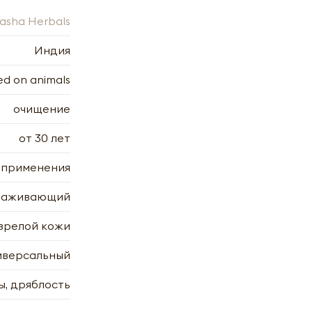
asha Herbals
Индия
ed on animals
очищение
от 30 лет
 применения
ls |
лаживающий
 зрелой кожи
иверсальный
, дряблость
х
7.2006