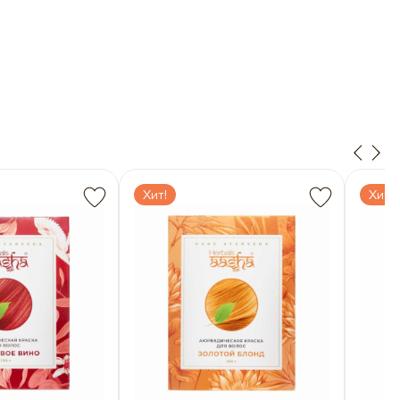
Хит!
Хит!