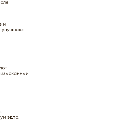
осле
е и
ва улучшают
уют
 изысканный
,
ум эдта.