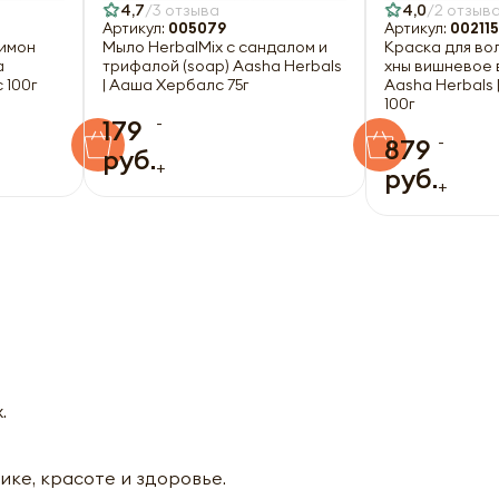
4,7
3 отзыва
4,0
2 отзыв
Артикул:
005079
Артикул:
002115
имон
Мыло HerbаlMix с сандалом и
Краска для во
a
трифалой (soap) Aasha Herbals
хны вишневое в
 100г
| Ааша Хербалс 75г
Aasha Herbals
100г
-
179
-
879
руб.
+
руб.
+
.
ике, красоте и здоровье.