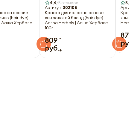
а
4,6
5 отзывов
5,0
Артикул:
002108
Артику
лос на основе
Краска для волос на основе
Краск
ино (hair dye)
хны золотой блонд (hair dye)
хны ме
 | Ааша Хербалс
Aasha Herbals | Ааша Хербалс
Herbal
100г
879
-
809
руб
руб.
+