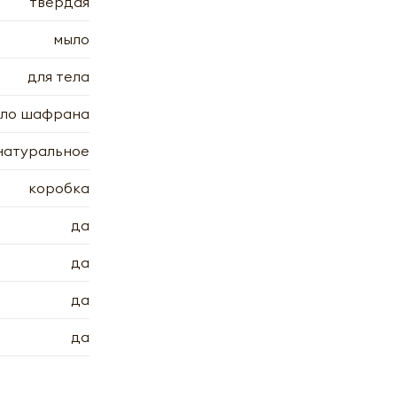
7.2006
твердая
мыло
для тела
сло шафрана
натуральное
коробка
да
да
да
да