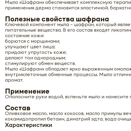
Мыло «Шафран» обеспечивает комплексную терапию
применения дерма становится эластичной, бархатно
Полезные свойства шафрана
Ключевой компонент мыла – шафран, который являе
питательные вещества. В его состав входят ликопин
состояние кожи:
борются с морщинами;
улучшают цвет лица;
придают упругость коже;
делают тон однородным;
стимулируют обмен веществ.
Мыло «Шафран» обладает ярко выраженным омола
внутриклеточные обменные процессы. Мыло отлично
аромат.
Применение
Ополосните руки водой, вспеньте мыло и нанесите п
Состав
Оливковое масло, масло кокосов, масло примулы веч
кокамидопропил бетаин, динатрий эдта, вода очище
Характеристики