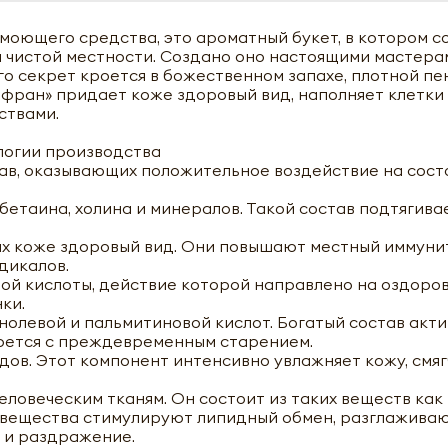
моющего средства, это ароматный букет, в котором 
и чистой местности. Создано оно настоящими мастера
го секрет кроется в божественном запахе, плотной пе
афран» придает коже здоровый вид, наполняет клетки
ствами.
логии производства
ав, оказывающих положительное воздействие на сост
бетаина, холина и минералов. Такой состав подтягив
их коже здоровый вид. Они повышают местный иммунит
дикалов.
ой кислоты, действие которой направлено на оздоров
ки.
инолевой и пальмитиновой кислот. Богатый состав акт
орется с преждевременным старением.
ов. Этот компонент интенсивно увлажняет кожу, смяг
еловеческим тканям. Он состоит из таких веществ как
и вещества стимулируют липидный обмен, разглажива
 и раздражение.