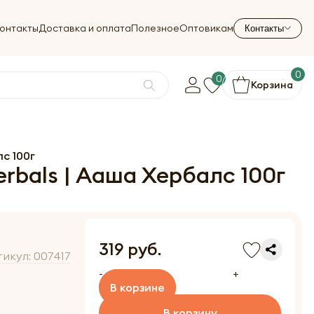
онтакты
Доставка и оплата
Полезное
Оптовикам
Контакты
0
0
Корзина
с 100г
bals | Ааша Хербалс 100г
319 руб.
тикул:
007417
-
+
В корзине
В корзину