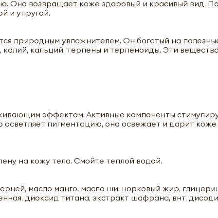
. Оно возвращает коже здоровый и красивый вид. П
й и упругой.
тся природным увлажнителем. Он богатый на полезны
, калий, кальций, терпены и терпеноиды. Эти вещест
живающим эффектом. Активные компоненты стимулир
 осветляет пигментацию, оно освежает и дарит коже
ену на кожу тела. Смойте теплой водой.
ерней, масло манго, масло ши, норковый жир, глицерин
нная, диоксид титана, экстракт шафрана, внт, дисоди