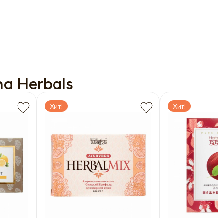
a Herbals
Хит!
Хит!