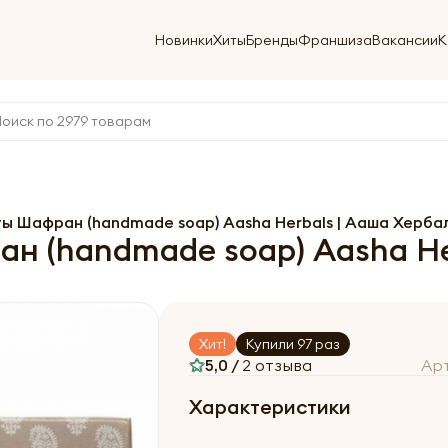
Новинки
Хиты
Бренды
Франшиза
Вакансии
К
ы Шафран (handmade soap) Aasha Herbals | Ааша Хербал
 (handmade soap) Aasha Her
Хит!
Купили 97 раз
5,0 /
2 отзыва
Ар
Характеристики