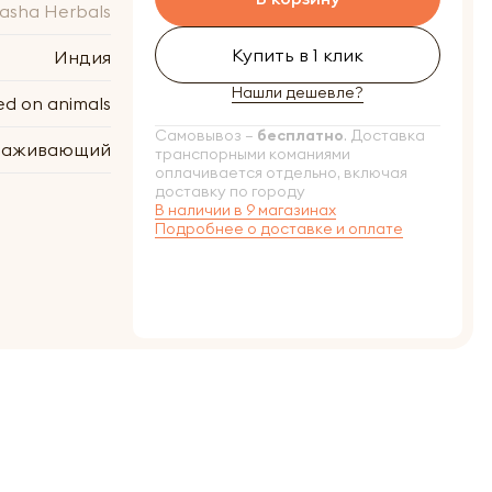
asha Herbals
Купить в 1 клик
Индия
Нашли дешевле?
ed on animals
Самовывоз –
бесплатно
. Доставка
лаживающий
транспорными команиями
оплачивается отдельно, включая
доставку по городу
В наличии в 9 магазинах
Подробнее о доставке и оплате