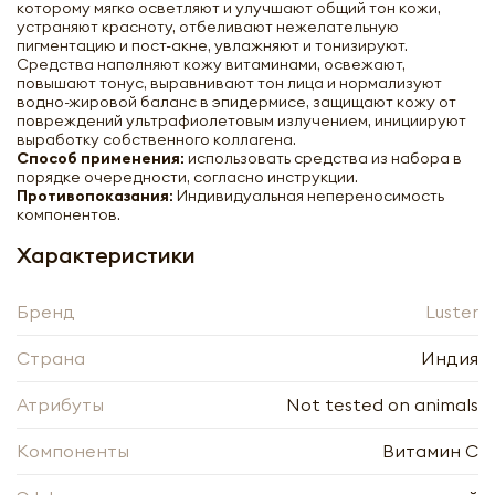
которому мягко осветляют и улучшают общий тон кожи,
устраняют красноту, отбеливают нежелательную
пигментацию и пост-акне, увлажняют и тонизируют.
Средства наполняют кожу витаминами, освежают,
повышают тонус, выравнивают тон лица и нормализуют
водно-жировой баланс в эпидермисе, защищают кожу от
повреждений ультрафиолетовым излучением, инициируют
выработку собственного коллагена.
Способ применения:
использовать средства из набора в
порядке очередности, согласно инструкции.
Противопоказания:
Индивидуальная непереносимость
компонентов.
Характеристики
Бренд
Luster
Страна
Индия
Атрибуты
Not tested on animals
Компоненты
Витамин C
Набор: Пенка-скраб для умывания,
Массажный гель для лица, Массажный