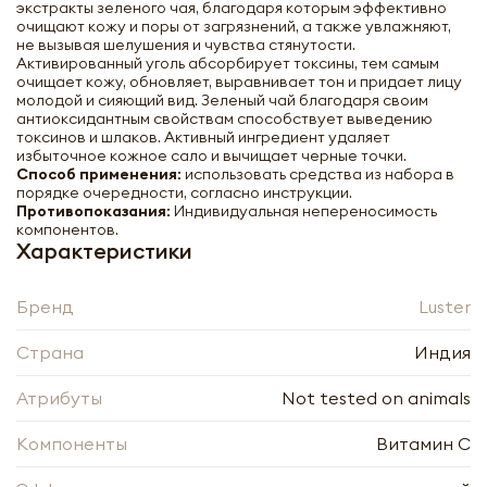
экстракты зеленого чая, благодаря которым эффективно
очищают кожу и поры от загрязнений, а также увлажняют,
не вызывая шелушения и чувства стянутости.
Активированный уголь абсорбирует токсины, тем самым
очищает кожу, обновляет, выравнивает тон и придает лицу
молодой и сияющий вид. Зеленый чай благодаря своим
антиоксидантным свойствам способствует выведению
токсинов и шлаков. Активный ингредиент удаляет
избыточное кожное сало и вычищает черные точки.
Способ применения:
использовать средства из набора в
порядке очередности, согласно инструкции.
Противопоказания:
Индивидуальная непереносимость
компонентов.
Характеристики
Бренд
Luster
Страна
Индия
Атрибуты
Not tested on animals
Компоненты
Витамин C
Набор: Пенка-скраб для умывания,
Массажный гель для лица, Массажный